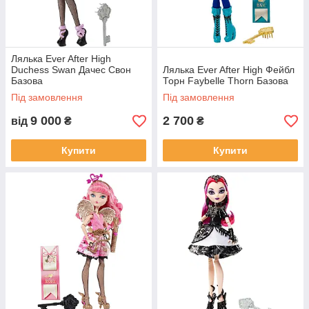
Лялька Ever After High
Duchess Swan Дачес Свон
Лялька Ever After High Фейбл
Базова
Торн Faybelle Thorn Базова
Під замовлення
Під замовлення
9 000
2 700
від
₴
₴
Купити
Купити