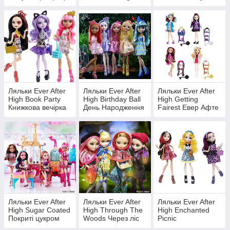
Хай Чайна Вечірка
Евер Афте Хай
принцеси
Бал Коронації
Ляльки Ever After
Ляльки Ever After
Ляльки Ever After
High Book Party
High Birthday Ball
High Getting
Книжкова вечірка
День Народження
Fairest Евер Афте
Хай Піжамна
вечірка
Ляльки Ever After
Ляльки Ever After
Ляльки Ever After
High Sugar Coated
High Through The
High Enchanted
Покриті цукром
Woods Через ліс
Picnic
Зачарований пікнік