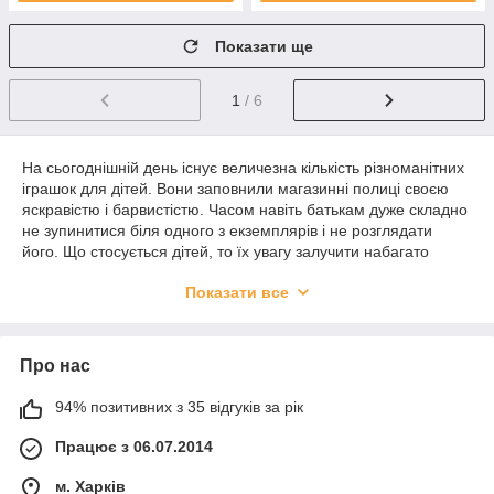
Показати ще
1
/ 6
На сьогоднішній день існує величезна кількість різноманітних
іграшок для дітей. Вони заповнили магазинні полиці своєю
яскравістю і барвистістю. Часом навіть батькам дуже складно
не зупинитися біля одного з екземплярів і не розглядати
його. Що стосується дітей, то їх увагу залучити набагато
простіше. Ever After High – це ляльки, без яких складно
Показати все
уявити іграшкову коробку дівчинки сьогодні. Купити ляльку
Евер Афтер Хай просять всі дівчата. На це є певні причини:
перша полягає в тому, що це не просто ляльки, а
Про нас
персонажі, які мають свою історію. Легенда свідчить,
що у вищій школі зустрічається величезна кількість
підлітків, які є дітьми відомих казкових персонажів. Вони
94% позитивних з 35 відгуків за рік
приймають рішення, змиритися або відмовитися від
Працює з 06.07.2014
своєї долі. В залежності від їх вирішення ляльок ділять
на дві групи: спадкоємці або відступники;
м. Харків