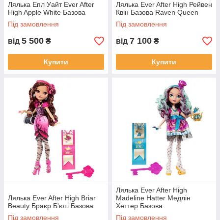
Лялька Епл Уайт Ever After
Лялька Ever After High Рейвен
High Apple White Базова
Квін Базова Raven Queen
Під замовлення
Під замовлення
5 500
7 100
від
₴
від
₴
Купити
Купити
Лялька Ever After High
Лялька Ever After High Briar
Madeline Hatter Медлін
Beauty Браєр Б'юті Базова
Хеттер Базова
Під замовлення
Під замовлення