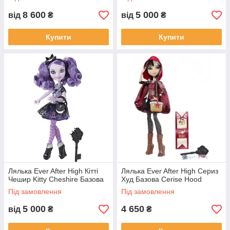
8 600
5 000
від
₴
від
₴
Купити
Купити
Лялька Ever After High Кітті
Лялька Ever After High Сериз
Чешир Kitty Cheshire Базова
Худ Базова Cerise Hood
Під замовлення
Під замовлення
5 000
4 650
від
₴
₴