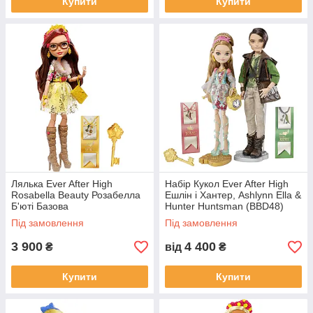
Купити
Купити
Лялька Ever After High
Набір Кукол Ever After High
Rosabella Beauty Розабелла
Ешлін і Хантер, Ashlynn Ella &
Б'юті Базова
Hunter Huntsman (BBD48)
Під замовлення
Під замовлення
3 900
4 400
₴
від
₴
Купити
Купити