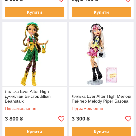
Купити
Купити
Лялька Ever After High
Джилліан Бінсток Jillian
Лялька Ever After High Мелоді
Beanstalk
Пайпер Melody Piper Базова
Під замовлення
Під замовлення
3 800
3 300
₴
₴
Купити
Купити