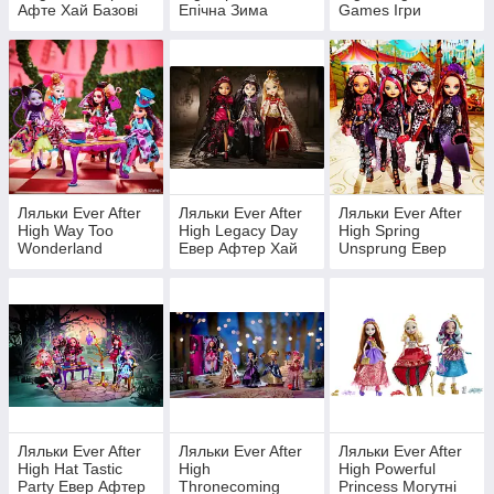
Афте Хай Базові
Епічна Зима
Games Ігри
драконів
Ляльки Ever After
Ляльки Ever After
Ляльки Ever After
High Way Too
High Legacy Day
High Spring
Wonderland
Евер Афтер Хай
Unsprung Евер
Дорога в країну
День Спадщини
Афте Хай
чудес
Нестримна Весна
Ляльки Ever After
Ляльки Ever After
Ляльки Ever After
High Hat Tastic
High
High Powerful
Party Евер Афтер
Thronecoming
Princess Могутні