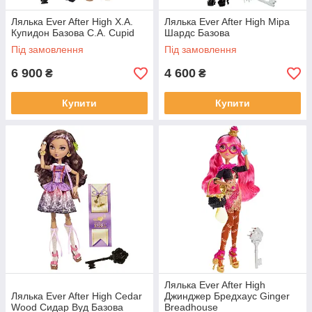
Лялька Ever After High Х.А.
Лялька Ever After High Міра
Купидон Базова C.A. Cupid
Шардс Базова
Під замовлення
Під замовлення
6 900
4 600
₴
₴
Купити
Купити
Лялька Ever After High
Лялька Ever After High Cedar
Джинджер Бредхаус Ginger
Wood Сидар Вуд Базова
Breadhouse