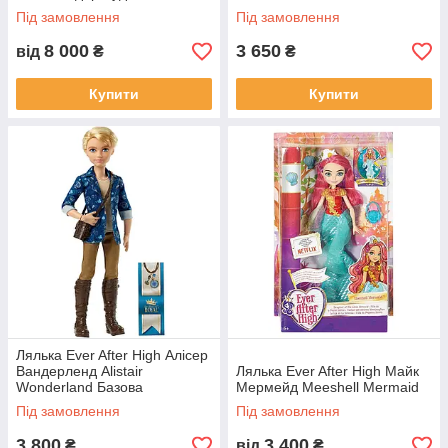
Під замовлення
Під замовлення
8 000
3 650
від
₴
₴
Купити
Купити
Лялька Ever After High Алісер
Вандерленд Alistair
Лялька Ever After High Майк
Wonderland Базова
Мермейд Meeshell Mermaid
Під замовлення
Під замовлення
3 800
3 400
₴
від
₴