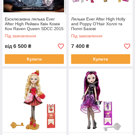
Ексклюзивна лялька Ever
Ляльки Ever After High Holly
After High Рейвен Квін Комік
and Poppy O'Hair Холлі та
Кон Raven Queen SDCC 2015
Поппі Базові
EXCLUSIVE
Під замовлення
Під замовлення
6 500
7 400
від
₴
₴
Купити
Купити