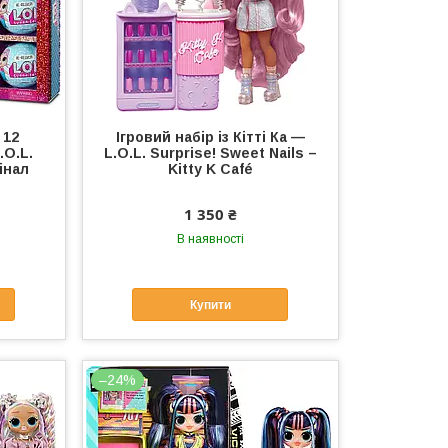
 12
Ігровий набір із Кітті Ка —
.O.L.
L.O.L. Surprise! Sweet Nails –
інал
Kitty K Café
1 350 ₴
В наявності
Купити
–24%