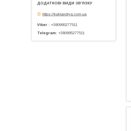
https://kuklandiya.com.ua
Viber
+380995277511
Telegram
+380995277511