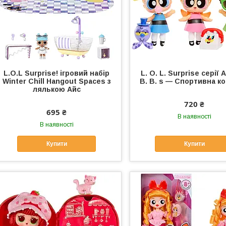
L.O.L Surprise! ігровий набір
L. O. L. Surprise серії A
Winter Chill Hangout Spaces з
B. B. s — Спортивна к
лялькою Айс
720 ₴
695 ₴
В наявності
В наявності
Купити
Купити