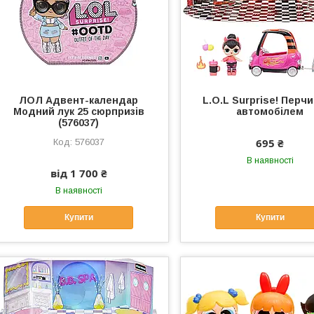
ЛОЛ Адвент-календар
L.O.L Surprise! Перчи
Модний лук 25 сюрпризів
автомобілем
(576037)
695 ₴
576037
В наявності
від 1 700 ₴
В наявності
Купити
Купити