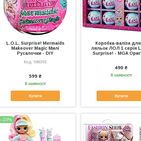
L.O.L. Surprise! Mermaids
Коробка-валіза для
Makeover Magic Милі
ляльок ЛОЛ 1 серія L
Русалочки - DIY
Surprise! - MGA Ориг
596301
490 ₴
599 ₴
В наявності
В наявності
Купити
Купити
–23%