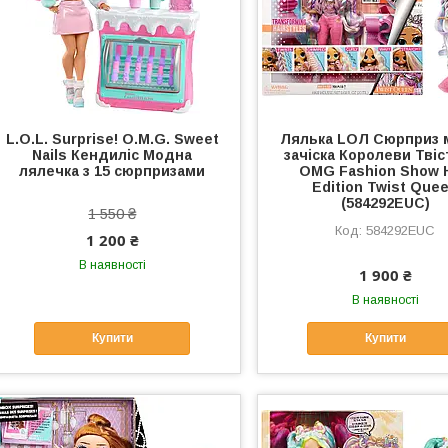
L.O.L. Surprise! O.M.G. Sweet
Лялька LОЛ Сюрприз 
Nails Кендиліс Модна
зачіска Королеви Твіс
лялечка з 15 сюрпризами
OMG Fashion Show H
Edition Twist Que
(584292EUC)
1 550 ₴
584292EUC
1 200 ₴
В наявності
1 900 ₴
В наявності
Купити
Купити