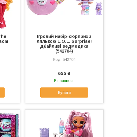
The
Ігровий набір-сюрприз з
ssom
лялькою L.O.L. Surprise!
Дбайливі ведмедики
(542704)
542704
655 ₴
В наявності
Купити