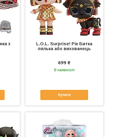
нка з
L.O.L. Surprise! Рік Битка
лялька або вихованець
699 ₴
В наявності
Купити