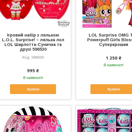
Ігровий набір з лялькою
LOL Surprise OMG 
L.O.L. Surprise! – лялька лол
Powerpuff Girls Blo
LOL Шарлотта-Суничка та
Суперкрошки
друзі 596530
1 250 ₴
596530
В наявності
995 ₴
В наявності
Купити
Купити