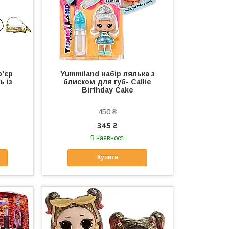
р'єр
Yummiland набір лялька з
 із
блиском для губ- Callie
Birthday Cake
450 ₴
345 ₴
В наявності
Купити