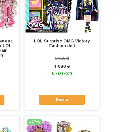
модна
LOL Surprise OMG Victory
т LOL
Fashion doll
air
en
1 350 ₴
1 030 ₴
В наявності
Купити
–27%