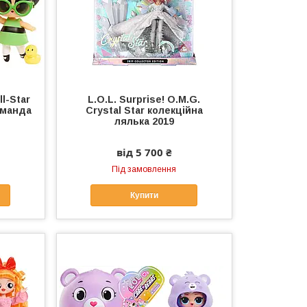
ll-Star
L.O.L. Surprise! O.M.G.
оманда
Crystal Star колекційна
лялька 2019
від 5 700 ₴
Під замовлення
Купити