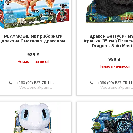
PLAYMOBIL Як приборкати
Дракон Беззубик м'
дракона Смокала з драконом
іграшка (35 см.) Drea
Dragon - Spin Mast
989 ₴
999 ₴
Немає в наявності
Немає в наявності
+380 (99) 527-75-11
+380 (99) 527-75-11
Vodafone Україна
Vodafone Україна