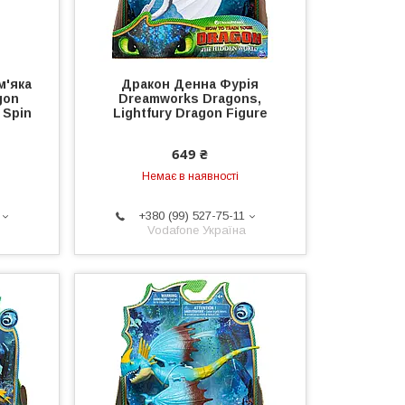
м'яка
Дракон Денна Фурія
gon
Dreamworks Dragons,
 Spin
Lightfury Dragon Figure
649 ₴
Немає в наявності
+380 (99) 527-75-11
Vodafone Україна