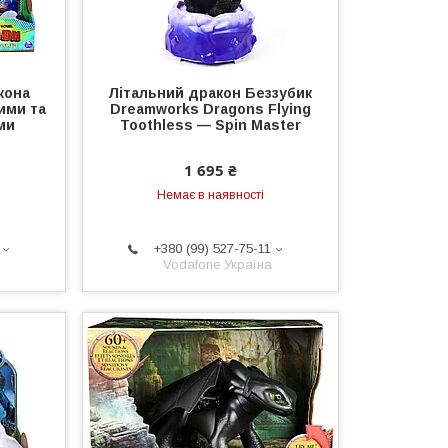
кона
Літальний дракон Беззубик
ими та
Dreamworks Dragons Flying
ми
Toothless — Spin Master
1 695 ₴
Немає в наявності
+380 (99) 527-75-11
Vodafone Україна