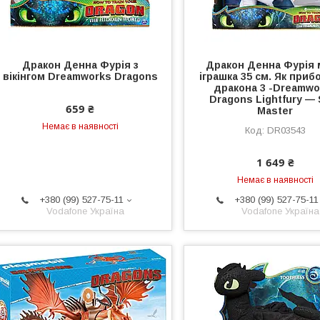
Дракон Денна Фурія з
Дракон Денна Фурія 
вікінгом Dreamworks Dragons
іграшка 35 см. Як приб
дракона 3 -Dreamwo
Dragons Lightfury — 
659 ₴
Master
Немає в наявності
DR03543
1 649 ₴
Немає в наявності
+380 (99) 527-75-11
+380 (99) 527-75-11
Vodafone Україна
Vodafone Україна