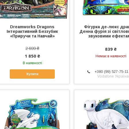
Dreamworks Dragons
Фігурка де-люкс дра
Інтерактивний Беззубик
Денна фурія зі світлов
«Приручи та Навчай»
звуковими ефекта
2 699 ₴
839 ₴
1 850 ₴
Немає в наявності
В наявності
+380 (99) 527-75-11
Купити
Vodafone Україна