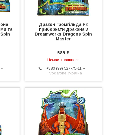
кона
Дракон Громгільда Як
ими та
приборкати дракона 3
Spin
Dreamworks Dragons Spin
Master
589 ₴
Немає в наявності
+380 (99) 527-75-11
Vodafone Україна