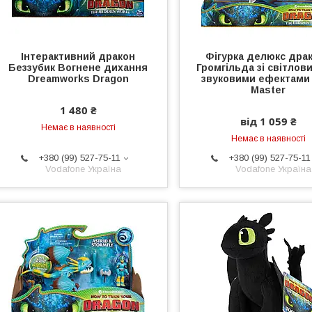
Інтерактивний дракон
Фігурка делюкс дра
Беззубик Вогнене дихання
Громгільда зі світлов
Dreamworks Dragon
звуковими ефектами 
Master
1 480 ₴
від 1 059 ₴
Немає в наявності
Немає в наявності
+380 (99) 527-75-11
+380 (99) 527-75-11
Vodafone Україна
Vodafone Україна