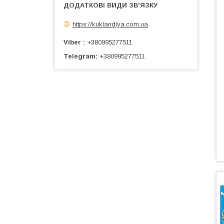
https://kuklandiya.com.ua
Viber
+380995277511
Telegram
+380995277511