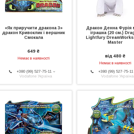
«Як приручити дракона 3»
Дракон Денна Фурія 
дракон Кривоклик і вершник
іграшка (20 см.) Dra
Смокала
Lightfury DreamWorks
Master
649 ₴
від 480 ₴
Немає в наявності
Немає в наявності
+380 (99) 527-75-11
+380 (99) 527-75-11
Vodafone Україна
Vodafone Україна