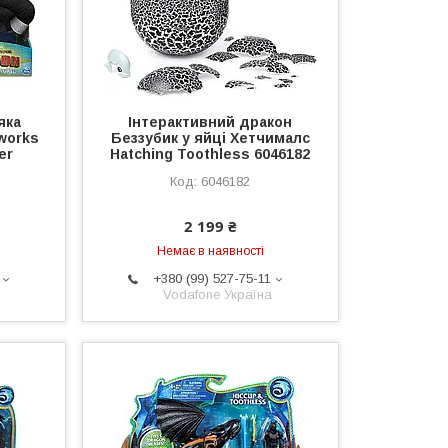
яка
Інтерактивний дракон
mworks
Беззубик у яйці Хетчималс
er
Hatching Toothless 6046182
6046182
2 199 ₴
Немає в наявності
+380 (99) 527-75-11
Vodafone Україна