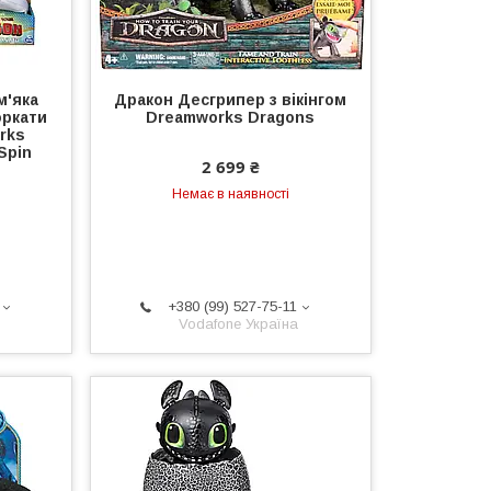
м'яка
Дракон Десгрипер з вікінгом
оркати
Dreamworks Dragons
rks
Spin
2 699 ₴
Немає в наявності
+380 (99) 527-75-11
Vodafone Україна