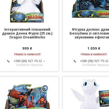
Інтерактивний плюшевий
Фігурка делюкс дра
дракон Денна Фурія (25 см.)
Беззубика зі світлови
Dragon DreamWorks
звуковими ефекта
999 ₴
1 059 ₴
Немає в наявності
Немає в наявності
+380 (99) 527-75-11
+380 (99) 527-75-11
Vodafone Україна
Vodafone Україна