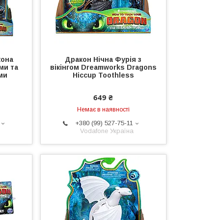
кона
Дракон Нічна Фурія з
ми та
вікінгом Dreamworks Dragons
ми
Hiccup Toothless
649 ₴
Немає в наявності
+380 (99) 527-75-11
Vodafone Україна