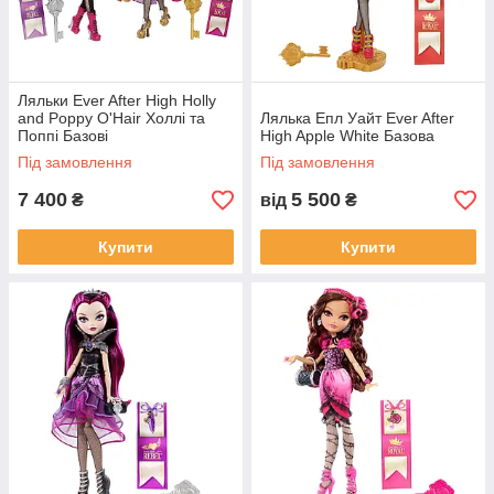
Ляльки Ever After High Holly
and Poppy O'Hair Холлі та
Лялька Епл Уайт Ever After
Поппі Базові
High Apple White Базова
Під замовлення
Під замовлення
7 400
5 500
₴
від
₴
Купити
Купити