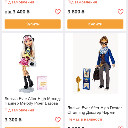
Під замовлення
Під замовлення
3 400
3 800
від
₴
₴
Купити
Купити
Лялька Ever After High Мелоді
Пайпер Melody Piper Базова
Лялька Ever After High Dexter
Під замовлення
Charming Декстер Чармінг
3 300
Немає в наявності
₴