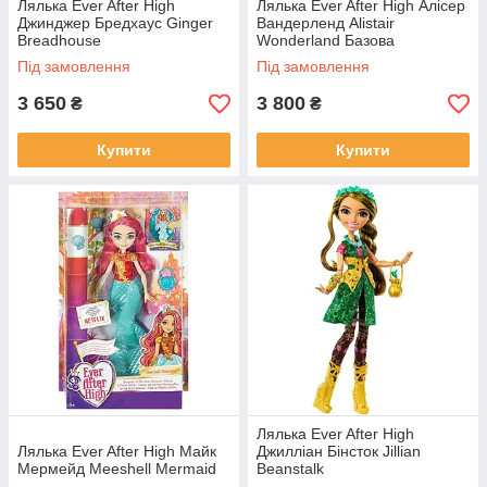
Лялька Ever After High
Лялька Ever After High Алісер
Джинджер Бредхаус Ginger
Вандерленд Alistair
Breadhouse
Wonderland Базова
Під замовлення
Під замовлення
3 650
3 800
₴
₴
Купити
Купити
Лялька Ever After High
Лялька Ever After High Майк
Джилліан Бінсток Jillian
Мермейд Meeshell Mermaid
Beanstalk