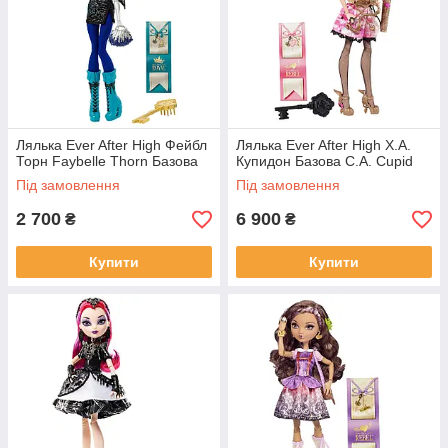
Лялька Ever After High Фейбл
Лялька Ever After High Х.А.
Торн Faybelle Thorn Базова
Купидон Базова C.A. Cupid
Під замовлення
Під замовлення
2 700
6 900
₴
₴
Купити
Купити