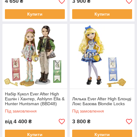
4 650
3 900
₴
₴
Купити
Купити
Набір Кукол Ever After High
Ешлін і Хантер, Ashlynn Ella &
Лялька Ever After High Блонді
Hunter Huntsman (BBD48)
Локс Базова Blondie Locks
Під замовлення
Під замовлення
4 400
3 800
від
₴
₴
Купити
Купити