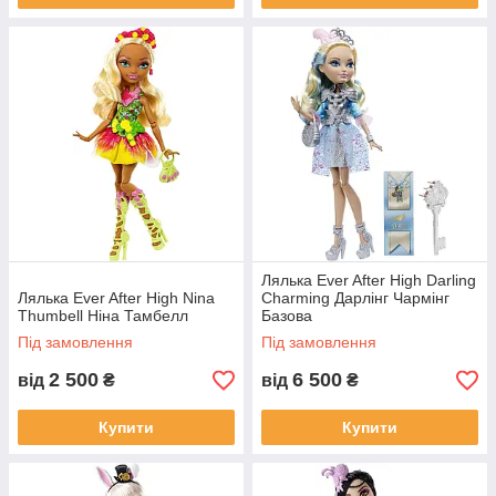
Лялька Ever After High Darling
Лялька Ever After High Nina
Charming Дарлінг Чармінг
Thumbell Ніна Тамбелл
Базова
Під замовлення
Під замовлення
2 500
6 500
від
₴
від
₴
Купити
Купити