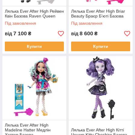
Лялька Ever After High Рейвен
Лялька Ever After High Briar
Квін Базова Raven Queen
Beauty Браєр Б'юті Базова
Під замовлення
Під замовлення
7 100
8 600
від
₴
від
₴
Купити
Купити
Лялька Ever After High
Madeline Hatter Медлін
Лялька Ever After High Кітті
Хеттер Базова
Чешир Kitty Cheshire Базова