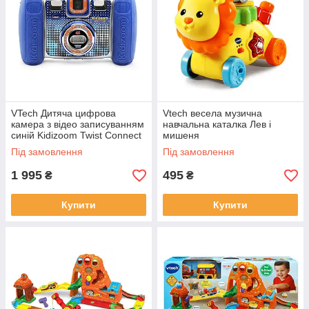
VTech Дитяча цифрова
Vtech весела музична
камера з відео записуванням
навчальна каталка Лев і
синій Kidizoom Twist Connect
мишеня
Camera
Під замовлення
Під замовлення
1 995
495
₴
₴
Купити
Купити