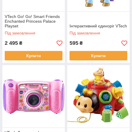
VTech Go! Go! Smart Friends
Enchanted Princess Palace
Playset
Інтерактивний єдиноріг VTech
Під замовлення
Під замовлення
2 495
595
₴
₴
Купити
Купити