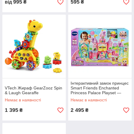
995
595
від
₴
₴
Інтерактивний замок принцес
VTech Жираф GearZooz Spin
Smart Friends Enchanted
& Laugh Gearaffe
Princess Palace Playset —
VTech Go! Go!
Немає в наявності
Немає в наявності
1 395
2 495
₴
₴