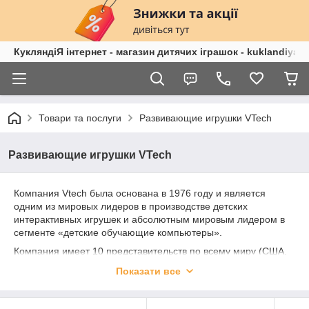
КукляндіЯ інтернет - магазин дитячих іграшок - kuklandiya.
Товари та послуги
Развивающие игрушки VTech
Развивающие игрушки VTech
Компания Vtech была основана в 1976 году и является
одним из мировых лидеров в производстве детских
интерактивных игрушек и абсолютным мировым лидером в
сегменте «детские обучающие компьютеры».
Компания имеет 10 представительств по всему миру (США,
Канада, Китай, Гонг-Конг, Япония, Франция, Испания,
Показати все
Нидерланды) и вся продукция под ТМ «Vtech» представлена
на 10 различных языках.