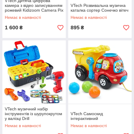
VTech Дитяча цифрова
камера з відео записуванням
VTech Розвивальна музична
рожевий Kidizoom Camera Pix
каталка сортер Сонечко вітеч
Немає в наявності
Немає в наявності
1 600
895
₴
₴
VTech музичний набір
інструментів із шурупокрутом
VTech Самоскид
у валізці Drill
інтерактивний
Немає в наявності
Немає в наявності