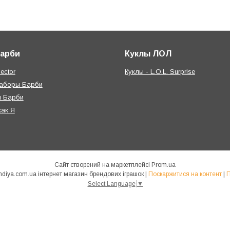
Барби
Куклы ЛОЛ
ector
Куклы - L.O.L. Surprise
наборы Барби
я Барби
как Я
Сайт створений на маркетплейсі
Prom.ua
КУКЛЯНДІЯ - https://kuklandiya.com.ua інтернет магазин брендових іграшок |
Поскаржитися на контент
|
П
Select Language
▼