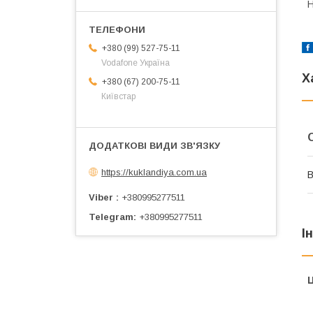
Н
+380 (99) 527-75-11
Vodafone Україна
Х
+380 (67) 200-75-11
Київстар
https://kuklandiya.com.ua
В
Viber
+380995277511
Telegram
+380995277511
І
Ц