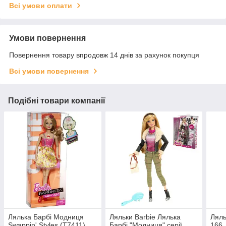
Всі умови оплати
Умови повернення
Повернення товару впродовж 14 днів за рахунок покупця
Всі умови повернення
Подібні товари компанії
Лялька Барбі Модниця
Ляльки Barbie Лялька
Ляль
Swappin' Styles (T7411)
Барбі "Модниця" серії
166