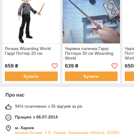
Лялька Wizarding World
Чарівна паличка Гаррі
Чарі
Гаррі Поттер 20 см.
Поттера 30 см Wizarding
Потт
World
Worl
659
639
650
₴
₴
Купити
Купити
Про нас
94% позитивних з 35 відгуків за рік
Працює з 06.07.2014
м. Харків
вулиця Бучми, 1 Б, Харків, Харківська область, 61000,