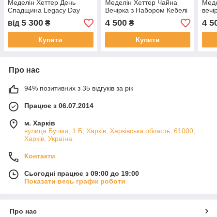
Меделін Хеттер День
Меделін Хеттер Чайна
Меде
Спадщина Legacy Day
Вечірка з Набором Кебелі
вечі
Madeline Hatter
Made
5 300
4 500
4 5
від
₴
₴
Купити
Купити
Про нас
94% позитивних з 35 відгуків за рік
Працює з 06.07.2014
м. Харків
вулиця Бучми, 1 Б, Харків, Харківська область, 61000,
Харків, Україна
Контакти
Сьогодні працює з 09:00 до 19:00
Показати весь графік роботи
Про нас