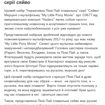
серії сяйво
Ігровий набір "Ітерактивна Пінкі Пай плавальна" серії "Сяйво/
Мерцені з мультфільму "My Little Pony Movie" арт. C0677 від
американської компанії "Hasbro" являє собою просто
приголомшливу новиночку в асортименті іграшок поні, яка
зможе стати найулюбленішою з усіх уже наявних!
Представлений набірчик зроблений відповідно до нового
повнометражного мультфільму 2017-го року, що має назву
"My Little Pony Movie". Сюжет цього мультика неймовірно
закручений і непередбачуваний! Головна шестерка поняшок
(Рариті, Веселка, Еплджек, Іскока та Пінкі Пай, а також
Флатершай) будуть ризикувати своїм життям заради того, щоб
врятувати свою Еквестрію й Кантерлот зокрема від умислів
злого Короля Штотра! Поні підкорюватимуть не тільки чарівні
гори, а й, перетворившись на русалок, морське дно!
Цей ігровий набір складається з красуні Пінкі Пай в дуже
незвичайному для нас образі — вона не просто поні, а —
русалка, яка вміє плавати! Варто тільки опустити поняшку у
водичку, як вона відразу зашемиться й попливе! Крім цього,
під час плавання в неї світиться хвостик!
Також, представлена Пінкі Пай плавальне сяйво має рухомі