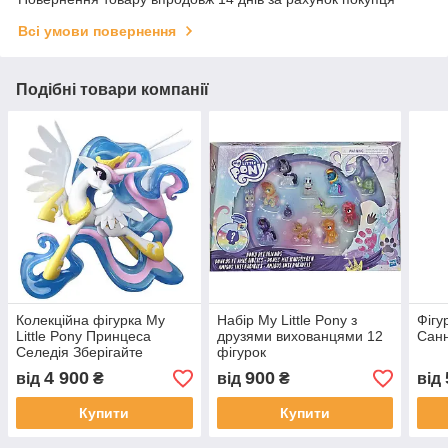
Всі умови повернення
Подібні товари компанії
Колекційна фігурка My
Набір My Little Pony з
Фігу
Little Pony Принцеса
друзями вихованцями 12
Санн
Селедія Зберігайте
фігурок
гармонії
4 900
900
від
₴
від
₴
від
Купити
Купити