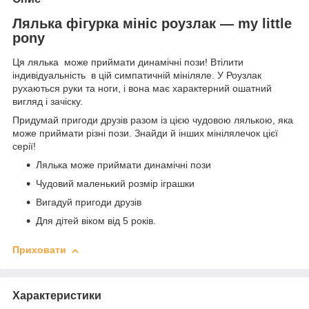
Лялька фігурка мініс роузлак — my little
pony
Ця лялька може приймати динамічні пози! Втілити
індивідуальність в цій симпатичній мініляле. У Роузлак
рухаються руки та ноги, і вона має характерний ошатний
вигляд і зачіску.
Придумай пригоди друзів разом із цією чудовою лялькою, яка
може приймати різні пози. Знайди й інших мінілялечок цієї
серії!
Лялька може приймати динамічні пози
Чудовий маленький розмір іграшки
Вигадуй пригоди друзів
Для дітей віком від 5 років.
Приховати
Характеристики