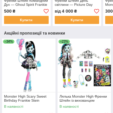
Френки Штейн Командний
Френки Штейн День
Френ
Дух — Ghoul Spirit Frankie
світлини — Picture Day
Mons
Stein
Frankie Stein
500
4 000
300
₴
від
₴
Купити
Купити
Акційні пропозиції та новинки
–34%
–23%
Monster High Scary Sweet
Лялька Monster High Френки
Birthday Frankie Stein
Штейн із вихованцем
В наявності
В наявності