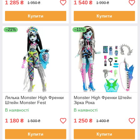
1 285
1 540
₴
₴
1 950 ₴
1 990 ₴
Купити
Купити
–21%
–11%
Лялька Monster High Френки
Monster High Френки Штейн
Штейн Monster Fest
Зірка Рока
В наявності
В наявності
1 180
1 250
₴
₴
1 500 ₴
1 400 ₴
Купити
Купити