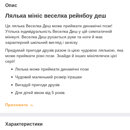
Опис
Лялька мініс веселка рейнбоу деш
Ця лялька Веселка Деш може приймати динамічні пози!
Утільна індивідуальність Веселка Деш у цій симпатичній
мінікулі. Веселка Деш рухається руки та ноги й має
характерний шкільний вигляд і зачіску.
Придумай пригоди друзів разом із цією чудовою лялькою, яка
може приймати різні пози. Знайди й інших мінілялечок цієї
серії!
Лялька може приймати динамічні пози
Чудовий маленький розмір іграшки
Вигадуй пригоди друзів
Для дітей віком від 5 років.
Приховати
Характеристики