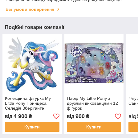
Всі умови повернення
Подібні товари компанії
Колекційна фігурка My
Набір My Little Pony з
Фігу
Little Pony Принцеса
друзями вихованцями 12
Санн
Селедія Зберігайте
фігурок
гармонії
4 900
900
від
₴
від
₴
від
Купити
Купити