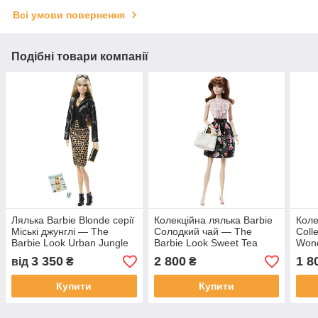
Всі умови повернення
Подібні товари компанії
Лялька Barbie Blonde серії
Колекційна лялька Barbie
Коле
Міські джунглі — The
Солодкий чай — The
Coll
Barbie Look Urban Jungle
Barbie Look Sweet Tea
Won
3 350
2 800
1 8
від
₴
₴
Купити
Купити