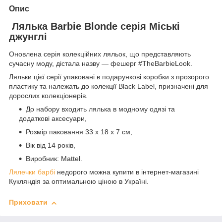
Опис
Лялька Barbie Blonde серія Міські
джунглі
Оновлена серія колекційних ляльок, що представляють
сучасну моду, дістала назву — фешерг #TheBarbieLook.
Ляльки цієї серії упаковані в подарункові коробки з прозорого
пластику та належать до колекції Black Label, призначені для
дорослих колекціонерів.
До набору входить лялька в модному одязі та
додаткові аксесуари,
Розмір паковання 33 x 18 x 7 см,
Вік від 14 років,
Виробник: Mattel.
Лялечки барбі
недорого можна купити в інтернет-магазині
Кукляндія за оптимальною ціною в Україні.
Приховати