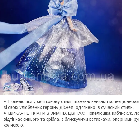
Попелюшки у святковому стилі: шанувальникам і колекціонера
зі своїх улюблених героїнь Діснея, одягненої в сучасний стиль.
ШИКАРНЕ ПЛАТИ В ЗИМНІХ ЦВІТАХ: Попелюшка виблискує, як сві
відтінках синього та срібла, з блискучими вставками, оперними р
коляскою.