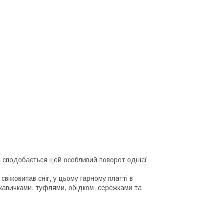
м сподобається цей особливий поворот однієї
жовипав сніг, у цьому гарному платті в
укавичками, туфлями, обідком, сережками та