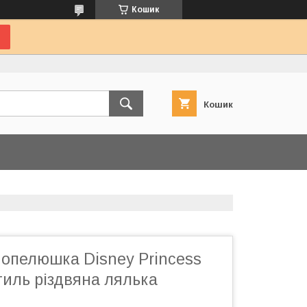
Кошик
Кошик
Попелюшка Disney Princess
тиль різдвяна лялька