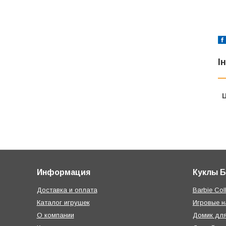
І
Ц
Информация
Куклы 
Доставка и оплата
Barbie Coll
Каталог игрушек
Игровые 
О компании
Домик дл