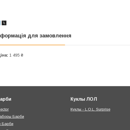
нформація для замовлення
іна:
1 495 ₴
Барби
Куклы ЛОЛ
ector
Куклы - L.O.L. Surprise
наборы Барби
я Барби