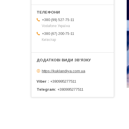
+380 (99) 527-75-11
Vodafone Україна
+380 (67) 200-75-11
Київстар
https://kuklandiya.com.ua
Viber
+380995277511
Telegram
+380995277511