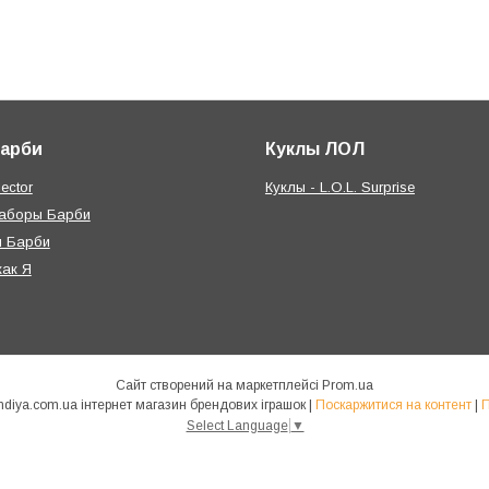
Барби
Куклы ЛОЛ
ector
Куклы - L.O.L. Surprise
наборы Барби
я Барби
как Я
Сайт створений на маркетплейсі
Prom.ua
КУКЛЯНДІЯ - https://kuklandiya.com.ua інтернет магазин брендових іграшок |
Поскаржитися на контент
|
П
Select Language
▼