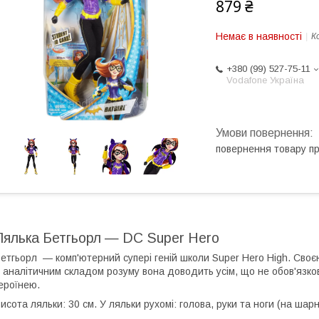
879 ₴
Немає в наявності
К
+380 (99) 527-75-11
Vodafone Україна
повернення товару п
Лялька Бетгьорл — DC Super Hero
етгьорл — комп'ютерний супері геній школи Super Hero High. Сво
 аналітичним складом розуму вона доводить усім, що не обов'язк
ероїнею.
исота ляльки: 30 см. У ляльки рухомі: голова, руки та ноги (на шарн