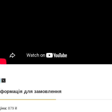
нформація для замовлення
іна:
879 ₴