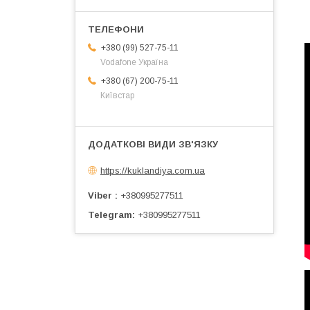
+380 (99) 527-75-11
Vodafone Україна
+380 (67) 200-75-11
Київстар
https://kuklandiya.com.ua
Viber
+380995277511
Telegram
+380995277511