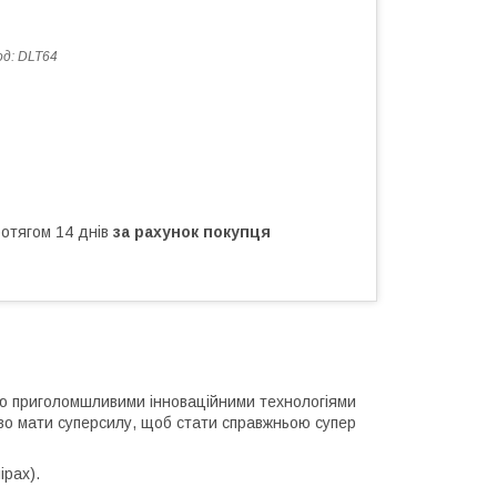
од:
DLT64
ротягом 14 днів
за рахунок покупця
єю приголомшливими інноваційними технологіями
ово мати суперсилу, щоб стати справжньою супер
ірах).