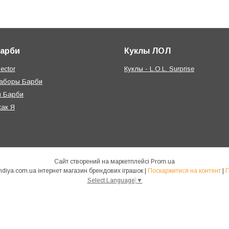
Барби
Куклы ЛОЛ
ector
Куклы - L.O.L. Surprise
наборы Барби
я Барби
как Я
Сайт створений на маркетплейсі
Prom.ua
КУКЛЯНДІЯ - https://kuklandiya.com.ua інтернет магазин брендових іграшок |
Поскаржитися на контент
|
П
Select Language
▼