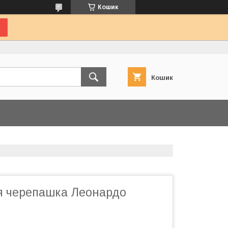
Кошик
Кошик
зя черепашка Леонардо