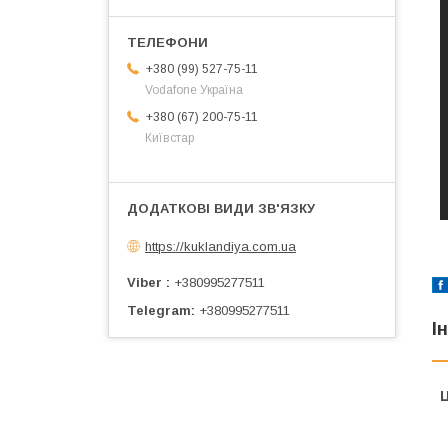
+380 (99) 527-75-11
Vodafone Україна
+380 (67) 200-75-11
Київстар
https://kuklandiya.com.ua
Viber
+380995277511
Telegram
+380995277511
І
Ц