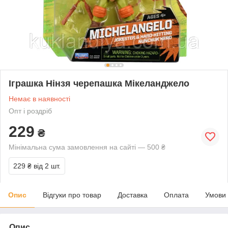
Іграшка Нінзя черепашка Мікеланджело
Немає в наявності
Опт і роздріб
229
₴
Мінімальна сума замовлення на сайті — 500 ₴
229 ₴
від 2 шт.
Опис
Відгуки про товар
Доставка
Оплата
Умови
Опис