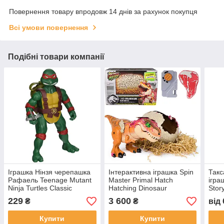
Повернення товару впродовж 14 днів за рахунок покупця
Всі умови повернення
Подібні товари компанії
Іграшка Нінзя черепашка
Інтерактивна іграшка Spin
Такс
Рафаель Teenage Mutant
Master Primal Hatch
ігра
Ninja Turtles Classic
Hatching Dinosaur
Stor
229
3 600
₴
₴
від
Купити
Купити