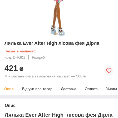
Лялька Ever After High лісова фея Дірла
Немає в наявності
Код: DHG01
Роздріб
421
₴
Мінімальна сума замовлення на сайті — 500 ₴
Опис
Відгуки про товар
Доставка
Оплата
Умови
Опис
Лялька
Ever After High лісова фея Дірла