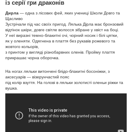
із серії гри драконів
Дирла
— одна з лісових фей, яких учениці Школи Довго та
Щасливо
Зустрічали під час своїх пригод. Лялька Дірла має бронзовий
відтінок шкіри, довге світле волосся зібране у хвіст на боці.
У неї виразні темно-блакитні очі, чорний носик і білі цятки,
як у оленяти. Одягнена в плаття без рукавів рожевого та
жовтого кольорів,
з принтом у вигляді різнобарвних оленів. Пройму плаття
прикрашає чорна оборочка.
На ногах ляльки витончені блідо-блакитні босоніжки, з
аксесуарів — візерунчастий пояс
під колір взуття. На голові в ляльки золотисті оленьи ріжки та
вушка.