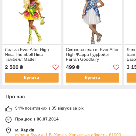
Лялька Ever After High
Святкове плаття Ever After
Ляль
Nina Thumbell Ніна
High Фарра Гудфейрі —
Банн
Тамбелл Mattel
Farrah Goodfairy
Базо
2 500
499
3 1
₴
₴
Купити
Купити
Про нас
94% позитивних з 35 відгуків за рік
Працює з 06.07.2014
м. Харків
вулиця Бучми, 1 Б, Харків, Харківська область, 61000,