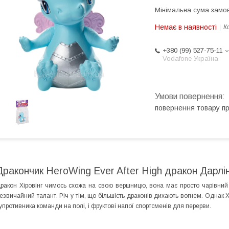
Мінімальна сума замов
Немає в наявності
К
+380 (99) 527-75-11
Vodafone Україна
повернення товару п
Дракончик HeroWing Ever After High дракон Дарлінг
ракон Хіровінг чимось схожа на свою вершницю, вона має просто чарівний 
езвичайний талант. Річ у тім, що більшість драконів дихають вогнем. Однак 
упротивника команди на полі, і фруктові напої спортсменів для перерви.