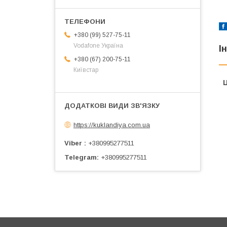
+380 (99) 527-75-11
Vodafone Україна
І
+380 (67) 200-75-11
Київстар
Ц
https://kuklandiya.com.ua
Viber
+380995277511
Telegram
+380995277511