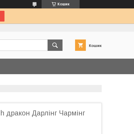
Кошик
Кошик
igh дракон Дарлінг Чармінг