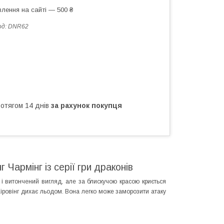
лення на сайті — 500 ₴
од:
DNR62
ротягом 14 днів
за рахунок покупця
 Чармінг із серії гри драконів
і витончений вигляд, але за блискучою красою криється
Хіровінг дихає льодом. Вона легко може заморозити атаку