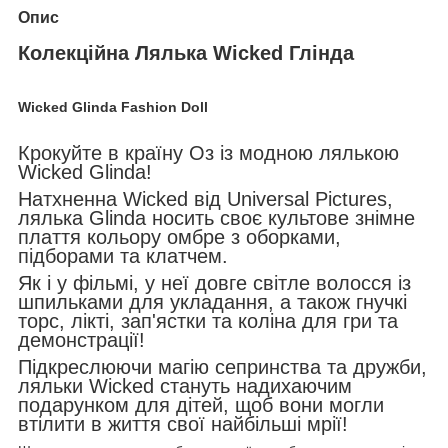
Опис
Колекційна Лялька Wicked Глінда
Wicked Glinda Fashion Doll
Крокуйте в країну Оз із модною лялькою
Wicked Glinda!
Натхненна Wicked від Universal Pictures,
лялька Glinda носить своє культове знімне
плаття кольору омбре з оборками,
підборами та клатчем.
Як і у фільмі, у неї довге світле волосся із
шпильками для укладання, а також гнучкі
торс, лікті, зап'ястки та коліна для гри та
демонстрації!
Підкреслюючи магію сепринства та дружби,
ляльки Wicked стануть надихаючим
подарунком для дітей, щоб вони могли
втілити в життя свої найбільші мрії!