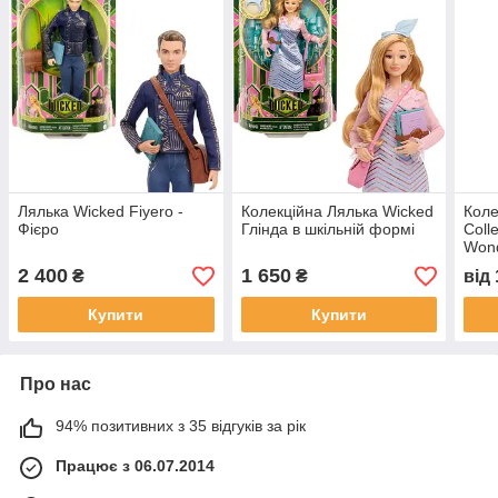
Лялька Wicked Fiyero -
Колекційна Лялька Wicked
Коле
Фієро
Глінда в шкільній формі
Coll
Won
2 400
1 650
₴
₴
від
Купити
Купити
Про нас
94% позитивних з 35 відгуків за рік
Працює з 06.07.2014