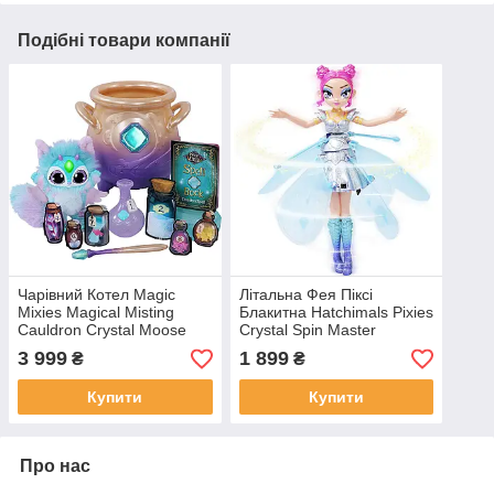
Подібні товари компанії
Чарівний Котел Magic
Літальна Фея Піксі
Mixies Magical Misting
Блакитна Hatchimals Pixies
Cauldron Crystal Moose
Crystal Spin Master
Блакитний (14652)
(SM19184/2081)
3 999
1 899
₴
₴
Оригінал
Купити
Купити
Про нас