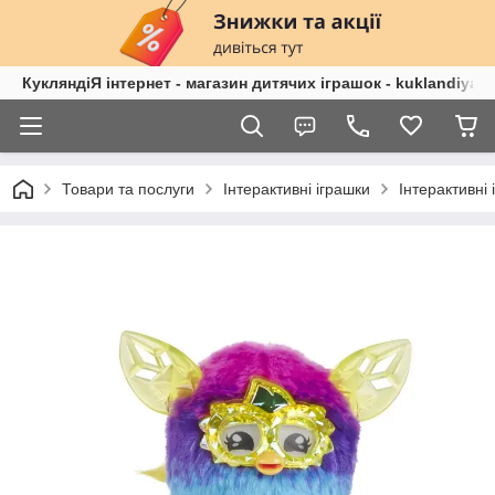
КукляндіЯ інтернет - магазин дитячих іграшок - kuklandiya.
Товари та послуги
Інтерактивні іграшки
Інтерактивні