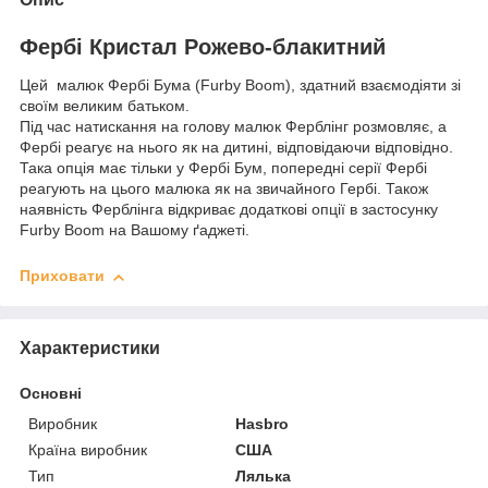
Фербі Кристал Рожево-блакитний
Цей малюк Фербі Бума (Furby Boom), здатний взаємодіяти зі
своїм великим батьком.
Під час натискання на голову малюк Ферблінг розмовляє, а
Фербі реагує на нього як на дитині, відповідаючи відповідно.
Така опція має тільки у Фербі Бум, попередні серії Фербі
реагують на цього малюка як на звичайного Гербі. Також
наявність Ферблінга відкриває додаткові опції в застосунку
Furby Boom на Вашому ґаджеті.
Приховати
Характеристики
Основні
Виробник
Hasbro
Країна виробник
США
Тип
Лялька