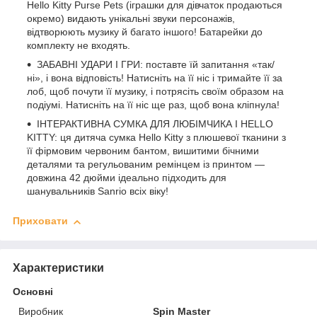
Hello Kitty Purse Pets (іграшки для дівчаток продаються
окремо) видають унікальні звуки персонажів,
відтворюють музику й багато іншого! Батарейки до
комплекту не входять.
ЗАБАВНІ УДАРИ І ГРИ: поставте їй запитання «так/
ні», і вона відповість! Натисніть на її ніс і тримайте її за
лоб, щоб почути її музику, і потрясіть своїм образом на
подіумі. Натисніть на її ніс ще раз, щоб вона кліпнула!
ІНТЕРАКТИВНА СУМКА ДЛЯ ЛЮБІМЧИКА І HELLO
KITTY: ця дитяча сумка Hello Kitty з плюшевої тканини з
її фірмовим червоним бантом, вишитими бічними
деталями та регульованим ремінцем із принтом —
довжина 42 дюйми ідеально підходить для
шанувальників Sanrio всіх віку!
Приховати
Характеристики
Основні
Виробник
Spin Master