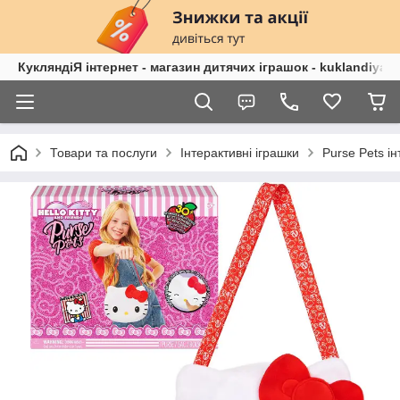
КукляндіЯ інтернет - магазин дитячих іграшок - kuklandiya.
Товари та послуги
Інтерактивні іграшки
Purse Pets ін