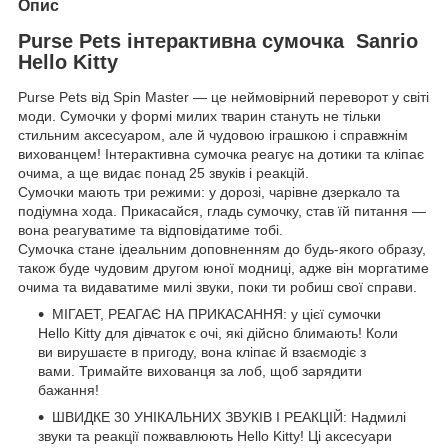
Опис
Purse Pets інтерактивна сумочка Sanrio
Hello Kitty
Purse Pets від Spin Master — це неймовірний переворот у світі
моди. Сумочки у формі милих тварин стануть не тільки
стильним аксесуаром, але й чудовою іграшкою і справжнім
вихованцем! Інтерактивна сумочка реагує на дотики та кліпає
очима, а ще видає понад 25 звуків і реакцій.
Сумочки мають три режими: у дорозі, чарівне дзеркало та
подіумна хода. Прикасайся, гладь сумочку, став їй питання —
вона реагуватиме та відповідатиме тобі.
Сумочка стане ідеальним доповненням до будь-якого образу,
також буде чудовим другом юної модниці, адже він моргатиме
очима та видаватиме милі звуки, поки ти робиш свої справи.
МІГАЕТ, РЕАГАЄ НА ПРИКАСАННЯ: у цієї сумочки
Hello Kitty для дівчаток є очі, які дійсно блимають! Коли
ви вирушаєте в пригоду, вона кліпає й взаємодіє з
вами. Тримайте вихованця за лоб, щоб зарядити
бажання!
ШВИДКЕ 30 УНІКАЛЬНИХ ЗВУКІВ І РЕАКЦІЙ: Надмилі
звуки та реакції пожвавлюють Hello Kitty! Ці аксесуари