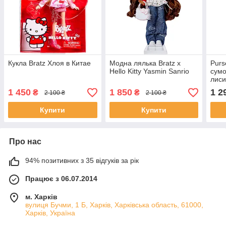
Кукла Bratz Хлоя в Китае
Модна лялька Bratz x
Purs
Hello Kitty Yasmin Sanrio
сумо
лиси
Fox 
1 450
1 850
1 2
₴
₴
2 100 ₴
2 100 ₴
(SM2
Купити
Купити
Про нас
94% позитивних з 35 відгуків за рік
Працює з 06.07.2014
м. Харків
вулиця Бучми, 1 Б, Харків, Харківська область, 61000,
Харків, Україна