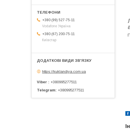
+380 (99) 527-75-11
Vodafone Україна
+380 (67) 200-75-11
П
Київстар
https://kuklandiya.com.ua
Viber
+380995277511
Telegram
+380995277511
І