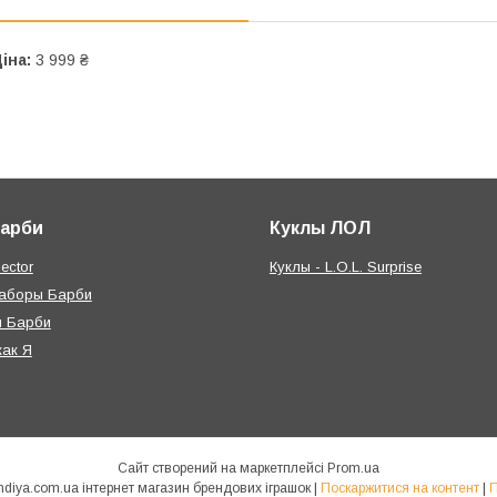
іна:
3 999 ₴
Барби
Куклы ЛОЛ
ector
Куклы - L.O.L. Surprise
наборы Барби
я Барби
как Я
Сайт створений на маркетплейсі
Prom.ua
КУКЛЯНДІЯ - https://kuklandiya.com.ua інтернет магазин брендових іграшок |
Поскаржитися на контент
|
П