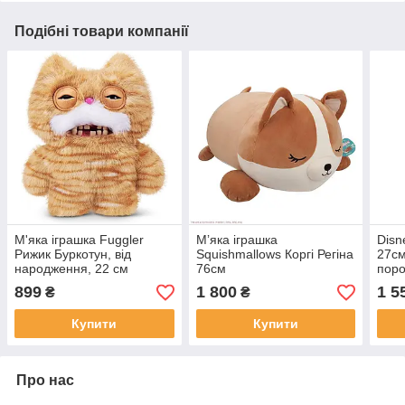
Подібні товари компанії
М'яка іграшка Fuggler
Мʼяка іграшка
Disn
Рижик Буркотун, від
Squishmallows Коргі Регіна
27см
народження, 22 см
76см
пор
(15752H)
899
1 800
1 5
₴
₴
Купити
Купити
Про нас