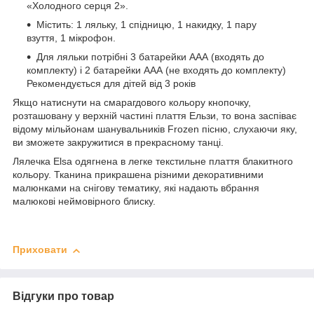
«Холодного серця 2».
Містить: 1 ляльку, 1 спідницю, 1 накидку, 1 пару
взуття, 1 мікрофон.
Для ляльки потрібні 3 батарейки ААА (входять до
комплекту) і 2 батарейки ААА (не входять до комплекту)
Рекомендується для дітей від 3 років
Якщо натиснути на смарагдового кольору кнопочку,
розташовану у верхній частині плаття Ельзи, то вона заспіває
відому мільйонам шанувальників Frozen пісню, слухаючи яку,
ви зможете закружитися в прекрасному танці.
Лялечка Elsa одягнена в легке текстильне плаття блакитного
кольору. Тканина прикрашена різними декоративними
малюнками на снігову тематику, які надають вбрання
малюкові неймовірного блиску.
Приховати
Відгуки про товар