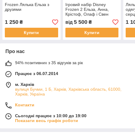
Frozen Лялька Ельза з
Ігровий набір Disney
Ляль
друзями
Frozen 2 Ельза, Анна,
одяг
Крістоф, Олаф і Свен
серц
Aren
1 250
5 500
1 1
₴
від
₴
Купити
Купити
Про нас
94% позитивних з 35 відгуків за рік
Працює з 06.07.2014
м. Харків
вулиця Бучми, 1 Б, Харків, Харківська область, 61000,
Харків, Україна
Контакти
Сьогодні працює з 10:00 до 19:00
Показати весь графік роботи