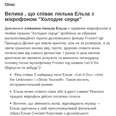
Опис
Велика
, що співає лялька Ельза з
мікрофоном "Холодне серце"
Дивовижна
співаюча лялька Ельза
з чарівним мікрофоном із
лінійки іграшок "Холодне серце" зроблена за образом
мультиплікаційної героїні діснеївського фільму Frozen! Ця
Принцеса Діснея ще зовсім крихітка, але не за розміром, а за
своїм гранично юному віку, проте, здорово співати вона
почала вже від самого дитинства. І разом із цією милою
крихіткою ви зможете розучити та виконати легендарну
головну пісню мультфільму Frozen під назвою Let It Go
(Відпусти та забудь")!
Elsa співає 3 найкращі пісні Ельзи: «Let It Go», «Into
the Unknown» і «Show Yourself». Також містить
інструментальний режим.
Ельза може співати сама або в дуеті з вами! Реально
працює мікрофон дійсно посилює голоси
Вогняні, що змінюють колір, відповідають музиці —
Ельза одягнена у свій приголомшливий фінальний
образ Ельзи Снігової Королеви з діснеївського