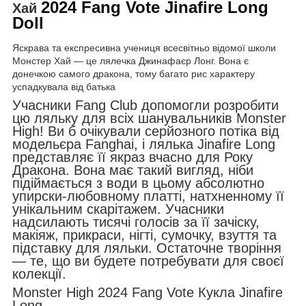
2024 Fang Vote Jinafire Long
Хай
Doll
Яскрава та експресивна учениця всесвітньо відомої школи
Монстер Хай — це лялечка Джинафаєр Лонг. Вона є
донечкою самого дракона, тому багато рис характеру
успадкувала від батька
Учасники Fang Club допомогли розробити
цю ляльку для всіх шанувальників Monster
High! Ви б очікували серйозного потіка від
модельєра Fanghai, і лялька Jinafire Long
представляє її якраз вчасно для Року
Дракона. Вона має такий вигляд, ніби
підіймається з води в цьому абсолютно
упирски-любовному платті, натхненному її
унікальним скарітажем. Учасники
надсилають тисячі голосів за її зачіску,
макіяж, прикраси, нігті, сумочку, взуття та
підставку для ляльки. Остаточне творіння
— те, що ви будете потребувати для своєї
колекції.
Monster High 2024 Fang Vote Кукла Jinafire
Long