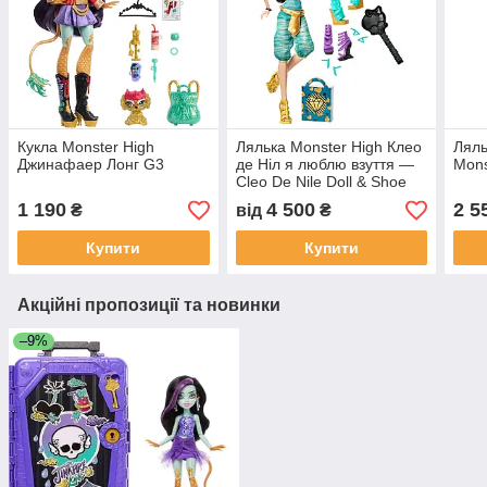
Кукла Monster High
Лялька Monster High Клео
Ляль
Джинафаер Лонг G3
де Ніл я люблю взуття —
Mons
Cleo De Nile Doll & Shoe
Collection
1 190
4 500
2 5
₴
від
₴
Купити
Купити
Акційні пропозиції та новинки
–9%