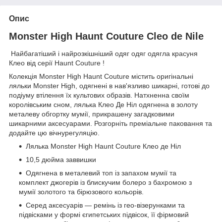
Опис
Monster High Haunt Couture Cleo de Nile
Найбагатіший і найрозкішніший одяг одяг одягла красуня
Клео від серії Haunt Couture !
Колекція Monster High Haunt Couture містить оригінальні
ляльки Monster High, одягнені в нав'язливо шикарні, готові до
подіуму втілення їх культових образів. Натхненна своїм
королівським сном, лялька Клео Де Ніл одягнена в золоту
металеву обгортку мумії, прикрашену загадковими
шикарними аксесуарами. Розгорніть преміальне паковання та
додайте цю вічнурегуляцію.
Лялька Monster High Haunt Couture Клео де Ніл
10,5 дюйма заввишки
Одягнена в металевий топ із запахом мумії та
комплект джогерів із блискучим болеро з бахромою з
мумії золотого та бірюзового кольорів.
Серед аксесуарів — ремінь із гео-візерунками та
підвісками у формі єгипетських підвісок, її фірмовий