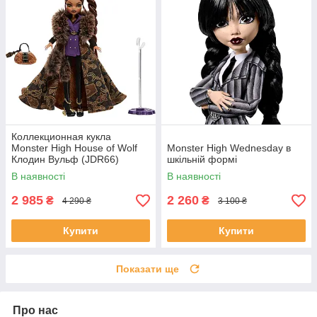
Коллекционная кукла
Monster High House of Wolf
Monster High Wednesday в
Клодин Вульф (JDR66)
шкільній формі
В наявності
В наявності
2 985
2 260
₴
₴
4 290 ₴
3 100 ₴
Купити
Купити
Показати ще
Про нас