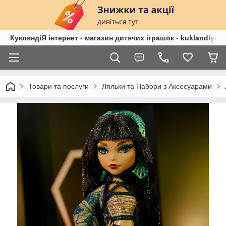
КукляндіЯ інтернет - магазин дитячих іграшок - kuklandiya.
Товари та послуги
Ляльки та Набори з Аксесуарами