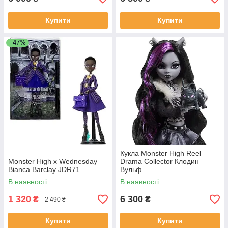
Купити
Купити
–47%
Кукла Monster High Reel
Monster High x Wednesday
Drama Collector Клодин
Bianca Barclay JDR71
Вульф
В наявності
В наявності
1 320
6 300
₴
₴
2 490 ₴
Купити
Купити