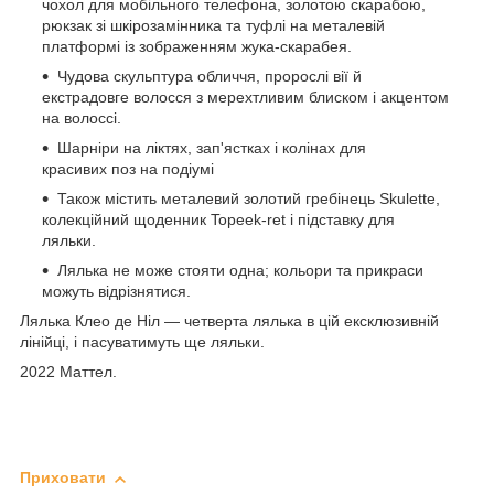
чохол для мобільного телефона, золотою скарабою,
рюкзак зі шкірозамінника та туфлі на металевій
платформі із зображенням жука-скарабея.
Чудова скульптура обличчя, пророслі вії й
екстрадовге волосся з мерехтливим блиском і акцентом
на волоссі.
Шарніри на ліктях, зап'ястках і колінах для
красивих поз на подіумі
Також містить металевий золотий гребінець Skulette,
колекційний щоденник Topeek-ret і підставку для
ляльки.
Лялька не може стояти одна; кольори та прикраси
можуть відрізнятися.
Лялька Клео де Ніл — четверта лялька в цій ексклюзивній
лінійці, і пасуватимуть ще ляльки.
2022 Маттел.
Приховати