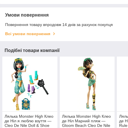
Умови повернення
Повернення товару впродовж 14 днів за рахунок покупця
Всі умови повернення
Подібні товари компанії
Лялька Monster High Клео
Лялька Monster High Клео
Ляль
де Ніл я люблю взуття —
де Ніл Марний пляж —
де Н
Cleo De Nile Doll & Shoe
Gloom Beach Cleo De Nile
Rule