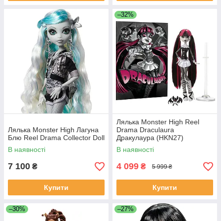
–32%
Лялька Monster High Reel
Лялька Monster High Лагуна
Drama Draculaura
Блю Reel Drama Collector Doll
Дракулаура (HKN27)
В наявності
В наявності
7 100
4 099
₴
₴
5 999 ₴
Купити
Купити
–30%
–27%