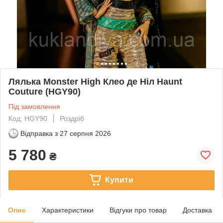
Лялька Monster High Клео де Ніл Haunt
Couture (HGY90)
Під замовлення
Код: HGY90
Роздріб
Відправка з
27 серпня 2026
5 780
₴
Купити
Опис
Характеристики
Відгуки про товар
Доставка