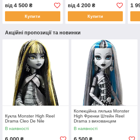
Collection
4 500
4 200
1 9
від
₴
від
₴
Купити
Купити
Акційні пропозиції та новинки
Колекційна лялька Monster
Кукла Monster High Reel
High Френки Штейн Reel
Drama Cleo De Nile
Drama з вихованцем
В наявності
В наявності
6 000
6 500
₴
₴