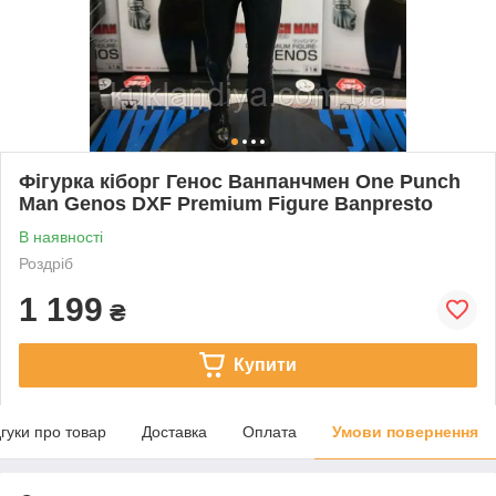
Фігурка кіборг Генос Ванпанчмен One Punch
Man Genos DXF Premium Figure Banpresto
В наявності
Роздріб
1 199
₴
Купити
дгуки про товар
Доставка
Оплата
Умови повернення