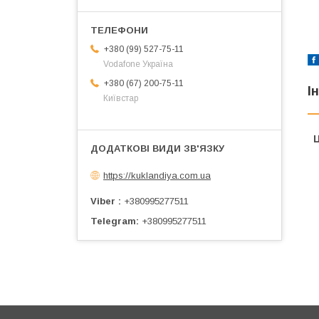
+380 (99) 527-75-11
Vodafone Україна
+380 (67) 200-75-11
І
Київстар
Ц
https://kuklandiya.com.ua
Viber
+380995277511
Telegram
+380995277511