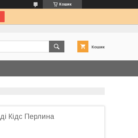
Кошик
Кошик
нді Кідс Перлина