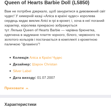
Queen of Hearts Barbie Doll (L5850)
Вам не потрібне дзеркало, щоб зануритися в дивовижний світ
чудес! У химерній казці «Аліса в країні чудес» королева
сердець кидає виклик Алісі в грі в крокет, і, хоча в неї поганий
характер, королева прекрасно зображується
тут. Лялька Queen of Hearts Barbie — чарівна брюнетка,
одягнена в задумане плаття чорного, білого, червоного та
золотого кольорів і постачається в комплекті з крокетною
паличкою "фламінго"!
Колекція
Аліса в Країні Чудес
Дизайнер:
Шарон Christan
Silver Label
Дата виходу:
01.07.2007
Приховати
Характеристики