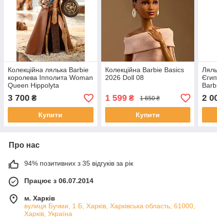
Колекційна лялька Barbie
Колекційна Barbie Basics
Ляль
королева Іпполита Woman
2026 Doll 08
Єгип
Queen Hippolyta
Barb
3 700
1 599
2 0
₴
₴
1 650 ₴
Купити
Купити
Про нас
94% позитивних з 35 відгуків за рік
Працює з 06.07.2014
м. Харків
вулиця Бучми, 1 Б, Харків, Харківська область, 61000,
Харків, Україна