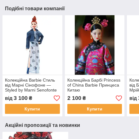
Подібні товари компанії
Колекційна Barbie Стиль
Колекційна Барбі Princess
Коле
від Марні Сінофоне —
of China Barbie Принцеса
від 
Styled by Marni Senofonte
Китаю
Мрій
Aqua Mini
Prin
3 100
2 100
від
₴
₴
від
Купити
Купити
Акційні пропозиції та новинки