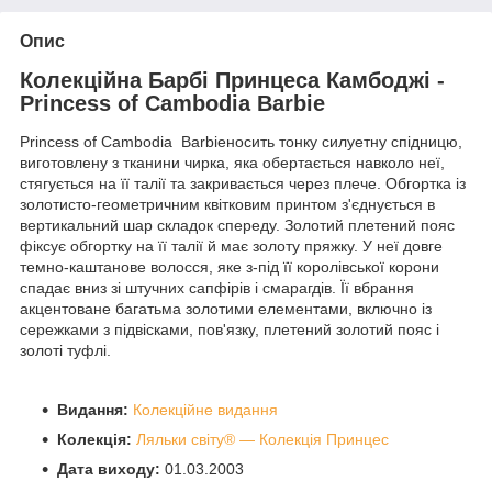
Опис
Колекційна Барбі Принцеса Камбоджі -
Princess of Cambodia Barbie
Princess of Cambodia Barbieносить тонку силуетну спідницю,
виготовлену з тканини чирка, яка обертається навколо неї,
стягується на її талії та закривається через плече. Обгортка із
золотисто-геометричним квітковим принтом з'єднується в
вертикальний шар складок спереду. Золотий плетений пояс
фіксує обгортку на її талії й має золоту пряжку. У неї довге
темно-каштанове волосся, яке з-під її королівської корони
спадає вниз зі штучних сапфірів і смарагдів. Її вбрання
акцентоване багатьма золотими елементами, включно із
сережками з підвісками, пов'язку, плетений золотий пояс і
золоті туфлі.
Видання:
Колекційне видання
Колекція:
Ляльки світу® — Колекція Принцес
Дата виходу:
01.03.2003