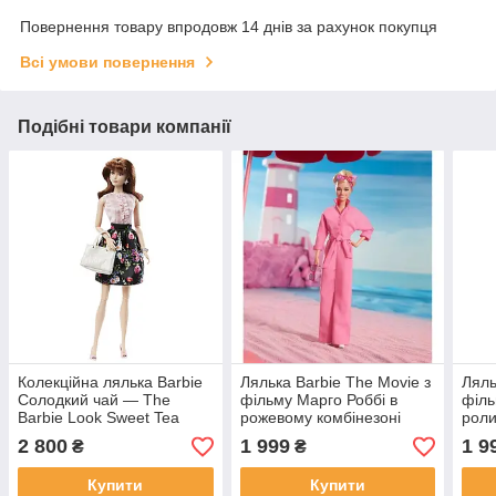
Повернення товару впродовж 14 днів за рахунок покупця
Всі умови повернення
Подібні товари компанії
Колекційна лялька Barbie
Лялька Barbie The Movie з
Ляль
Солодкий чай — The
фільму Марго Роббі в
філь
Barbie Look Sweet Tea
рожевому комбінезоні
роли
2 800
1 999
1 9
₴
₴
Купити
Купити