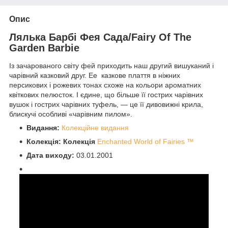
Опис
Лялька Барбі Фея Сада/Fairy Of The
Garden Barbie
Із зачарованого світу фей приходить наш другий вишуканий і
чарівний казковий друг. Ее казкове плаття в ніжних
персикових і рожевих тонах схоже на кольори ароматних
квіткових пелюсток. І єдине, що більше її гострих чарівних
вушок і гострих чарівних туфель, — це її дивовижні крила,
блискучі особливі «чарівним пилом».
Видання:
Колекційне видання
Колекція: Колекція
Enchanted World of Fairies ™
Дата виходу:
03.01.2001