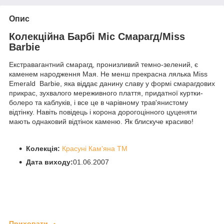
Опис
Колекційна Барбі Міс Смарагд/Miss
Barbie
Екстравагантний смарагд, пронизливий темно-зелений, є
каменем народження Мая. Не менш прекрасна лялька Miss
Emerald Barbie, яка віддає данину славу у формі смарагдових
прикрас, зухвалого мереживного плаття, придатної куртки-
болеро та каблуків, і все це в чарівному трав'янистому
відтінку. Навіть повідець і корона дорогоцінного цуценяти
мають однаковий відтінок каменю. Як блискуче красиво!
Колекція:
Красуні Кам'яна TM
Дата виходу:
01.06.2007
Приховати