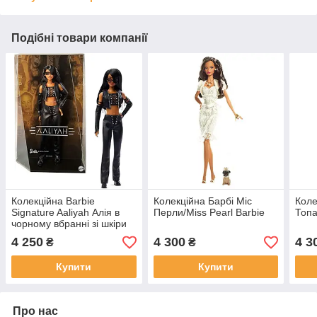
Подібні товари компанії
Колекційна Barbie
Колекційна Барбі Міс
Коле
Signature Aaliyah Алія в
Перли/Miss Pearl Barbie
Топа
чорному вбранні зі шкіри
4 250
4 300
4 3
₴
₴
Купити
Купити
Про нас