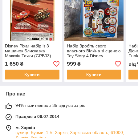
Disney Pixar набір із 3
Набір Зробіть свого
Набі
машинок Блискавка
власного Вілкіна зі сценою
Дісн
Макквін Тачки (GPB03)
Toy Story 4 Disney
Fun
1 650
999
₴
₴
від
Купити
Купити
Про нас
94% позитивних з 35 відгуків за рік
Працює з 06.07.2014
м. Харків
вулиця Бучми, 1 Б, Харків, Харківська область, 61000,
Харків, Україна