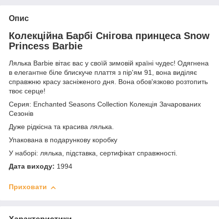
Опис
Колекційна Барбі Снігова принцеса Snow
Princess Barbie
Лялька Barbie вітає вас у своїй зимовій країні чудес! Одягнена
в елегантне біле блискуче плаття з пір'ям 91, вона виділяє
справжню красу засніженого дня. Вона обов'язково розтопить
твоє серце!
Серия: Enchanted Seasons Collection Колекція Зачарованих
Сезонів
Дуже рідкісна та красива лялька.
Упакована в подарункову коробку
У наборі: лялька, підставка, сертифікат справжності.
Дата виходу:
1994
Приховати