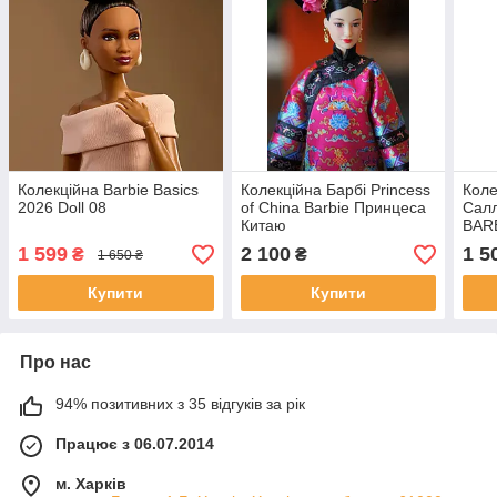
Колекційна Barbie Basics
Колекційна Барбі Princess
Коле
2026 Doll 08
of China Barbie Принцеса
Салл
Китаю
BARB
Doll
1 599
2 100
1 5
₴
₴
1 650 ₴
Купити
Купити
Про нас
94% позитивних з 35 відгуків за рік
Працює з 06.07.2014
м. Харків