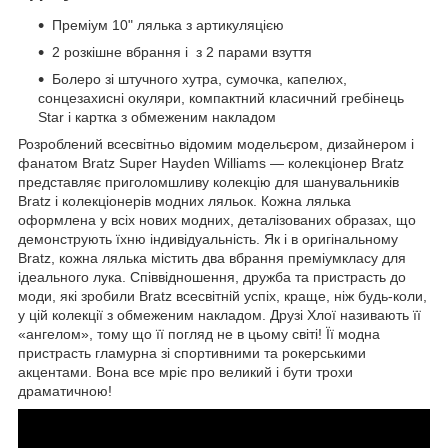
Преміум 10" лялька з артикуляцією
2 розкішне вбрання і з 2 парами взуття
Болеро зі штучного хутра, сумочка, капелюх,
сонцезахисні окуляри, компактний класичний гребінець
Star і картка з обмеженим накладом
Розроблений всесвітньо відомим модельєром, дизайнером і
фанатом Bratz Super Hayden Williams — колекціонер Bratz
представляє приголомшливу колекцію для шанувальників
Bratz і колекціонерів модних ляльок. Кожна лялька
оформлена у всіх нових модних, деталізованих образах, що
демонструють їхню індивідуальність. Як і в оригінальному
Bratz, кожна лялька містить два вбрання преміумкласу для
ідеального лука. Співвідношення, дружба та пристрасть до
моди, які зробили Bratz всесвітній успіх, краще, ніж будь-коли,
у цій колекції з обмеженим накладом. Друзі Хлої називають її
«ангелом», тому що її погляд не в цьому світі! Її модна
пристрасть гламурна зі спортивними та рокерськими
акцентами. Вона все мріє про великий і бути трохи
драматичною!