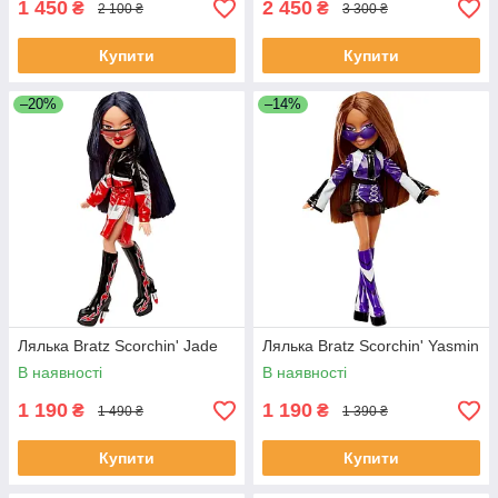
1 450
2 450
₴
₴
2 100 ₴
3 300 ₴
Купити
Купити
–20%
–14%
Лялька Bratz Scorchin' Jade
Лялька Bratz Scorchin' Yasmin
В наявності
В наявності
1 190
1 190
₴
₴
1 490 ₴
1 390 ₴
Купити
Купити