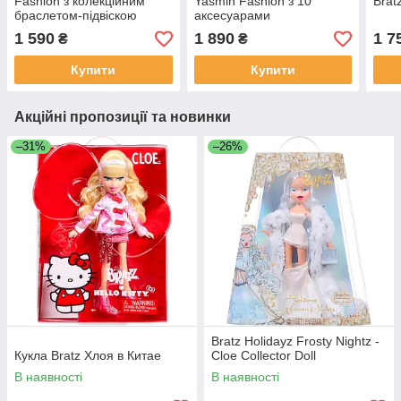
Fashion з колекційним
Yasmin Fashion з 10
Brat
браслетом-підвіскою
аксесуарами
1 590
1 890
1 7
₴
₴
Купити
Купити
Акційні пропозиції та новинки
–31%
–26%
Bratz Holidayz Frosty Nightz -
Кукла Bratz Хлоя в Китае
Cloe Collector Doll
В наявності
В наявності