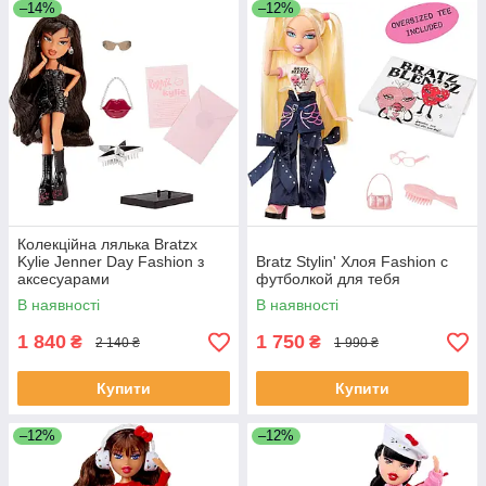
–14%
–12%
Колекційна лялька Bratzx
Kylie Jenner Day Fashion з
Bratz Stylin' Хлоя Fashion с
аксесуарами
футболкой для тебя
В наявності
В наявності
1 840
1 750
₴
₴
2 140 ₴
1 990 ₴
Купити
Купити
–12%
–12%