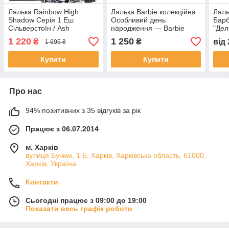
Лялька Rainbow High
Лялька Barbie колекційна
Ляль
Shadow Серія 1 Еш
Особливий день
Барб
Сільверстоїн / Ash
народження — Barbie
"Дел
Silverstone (580782)
Birthday Wishes
1 220
1 250
₴
₴
від
1 695 ₴
Купити
Купити
Про нас
94% позитивних з 35 відгуків за рік
Працює з 06.07.2014
м. Харків
вулиця Бучми, 1 Б, Харків, Харківська область, 61000,
Харків, Україна
Контакти
Сьогодні працює з 09:00 до 19:00
Показати весь графік роботи