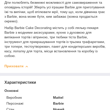
Діти полюблять безмежні можливості для самовираження та
оповідань історій! Зберіть усі іграшки Barbie для приготування
їжі та випічки, щоб втілювати мрії, тому що, коли дівчинка грає
з Barbie, вона може бути, ким забажає (кожна продається
окремо).
Набір Barbie Cake Decorating містить у собі ляльку-пекаря
Barbie з модними аксесуарами, кухню з духовкою для
випікання тортів і вітриною, три тюбики тіста Barbie,
інструмент для прикрашування тортів із трьома трафаретами,
три топери, тестоутворювач, пакет для кондитерських виробів,
касу, лопатку для торта, місце встановлення та коробку із
собою.
Приховати
Характеристики
Основні
Виробник
Mattel
Персонажі
Barbie
Стан
Новий