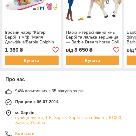
Ігровий набір "Катер
Набір інтерактивний кінь
Барб
Барбі" з м/ф "Магія
Барбі та лялька вершниця
фігу
Дельфінів/Barbie Dolphin
— Barbie Dream horse Doll
Barb
Magic Ocean View Boat
Playset (FRV36)
Doll
1 380
8 650
₴
від
₴
від
Playset
Купити
Купити
Про нас
94% позитивних з 35 відгуків за рік
Працює з 06.07.2014
м. Харків
вулиця Бучми, 1 Б, Харків, Харківська область, 61000,
Харків, Україна
Контакти