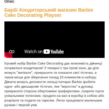
Опис
Барбі Кондитерський магазин Barbie
Cake Decorating Playset
Ігровий набір Barbie Cake Decorating дає можливість дівчинці
почуватися кондитером! У пекарні є три ігрові зони, де діти
можуть "випікати", прикрасити та показати свої тістечка, а
також місця для зберігання понад 10 елементів із набору.
Дівчата можуть допомогти ляльці-пепарю Barbie зробити
одне- або двошарове тістечко, яке "виростає" в духовці,
прикрасити сторони обертовими трафаретами, покрити торти
унікальними топінгами, продати на касі в коробці із собою або
розрізати та подати на тарелке. Легко працювати маленьким
ручкам і творчій уяві.