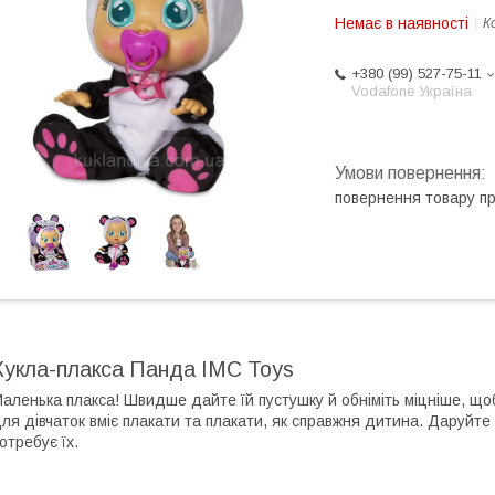
Немає в наявності
К
+380 (99) 527-75-11
Vodafone Україна
повернення товару п
Кукла-плакса Панда IMC Toys
аленька плакса! Швидше дайте їй пустушку й обніміть міцніше, щоб
ля дівчаток вміє плакати та плакати, як справжня дитина. Даруйте
отребує їх.