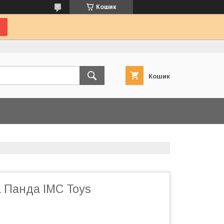
Кошик
Кошик
а Панда IMC Toys