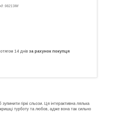
од:
98213IM
ротягом 14 днів
за рахунок покупця
 зупинити гіркі сльози. Ця інтерактивна лялька
 кришці турботу та любов, адже вона так сильно