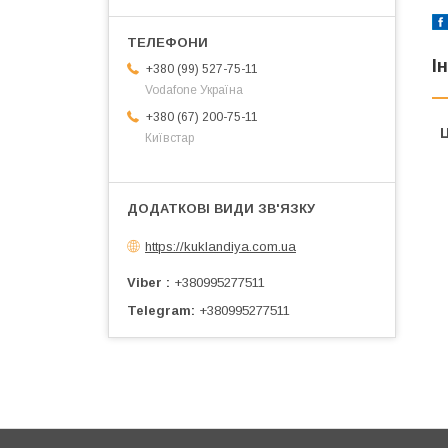
І
+380 (99) 527-75-11
Vodafone Україна
+380 (67) 200-75-11
Ц
Київстар
https://kuklandiya.com.ua
Viber
+380995277511
Telegram
+380995277511