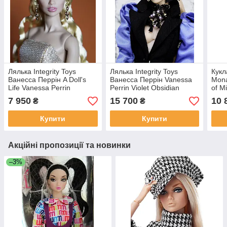
Лялька Integrity Toys
Лялька Integrity Toys
Кукл
Ванесса Перрін A Doll's
Ванесса Перрін Vanessa
Mona
Life Vanessa Perrin
Perrin Violet Obsidian
of M
7 950
15 700
10 
₴
₴
Купити
Купити
Акційні пропозиції та новинки
–3%