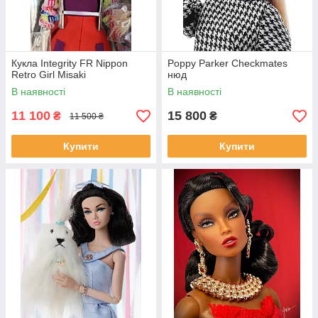
Кукла Integrity FR Nippon
Poppy Parker Checkmates
Retro Girl Misaki
нюд
В наявності
В наявності
11 100
15 800
₴
₴
11 500 ₴
Купити
Купити