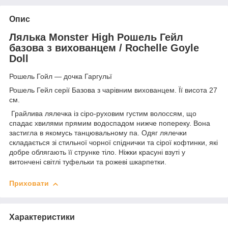
Опис
Лялька Monster High Рошель Гейл
базова з вихованцем / Rochelle Goyle
Doll
Рошель Гойл — дочка Гаргульї
Рошель Гейл серії Базова з чарівним вихованцем. Її висота 27
см.
Грайлива лялечка із сіро-руховим густим волоссям, що
спадає хвилями прямим водоспадом нижче попереку. Вона
застигла в якомусь танцювальному па. Одяг лялечки
складається зі стильної чорної спіднички та сірої кофтинки, які
добре облягають її струнке тіло. Ніжки красуні взуті у
витончені світлі туфельки та рожеві шкарпетки.
Приховати
Характеристики