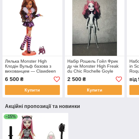
Лялька Monster High
Набір Рошель Гойл Фрик
Набо
Клодін Вульф базова з
ду чік Monster High Freak
in Sc
вихованцем — Clawdeen
du Chic Rochelle Goyle
Roqu
Wolf
6 500
2 500
₴
₴
від
Купити
Купити
Акційні пропозиції та новинки
–15%