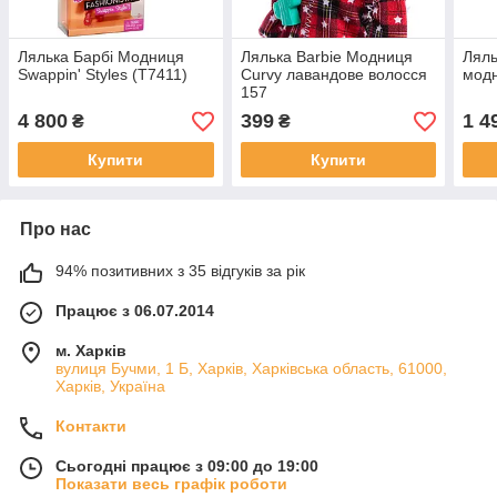
Лялька Барбі Модниця
Лялька Barbie Модниця
Ляль
Swappin' Styles (T7411)
Curvy лавандове волосся
мод
157
4 800
399
1 4
₴
₴
Купити
Купити
Про нас
94% позитивних з 35 відгуків за рік
Працює з 06.07.2014
м. Харків
вулиця Бучми, 1 Б, Харків, Харківська область, 61000,
Харків, Україна
Контакти
Сьогодні працює з 09:00 до 19:00
Показати весь графік роботи