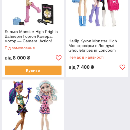
Лялька Monster High Frights
Вайперін Горгон Камера,
мотор — Camera, Action!
Набір Кукол Monster High
Viperine Gorgon (BDD85)
Монстрозірки в Лондумі —
Під замовлення
Ghoulebrities in Londoom
8 000
Немає в наявності
від
₴
7 400
від
₴
Купити