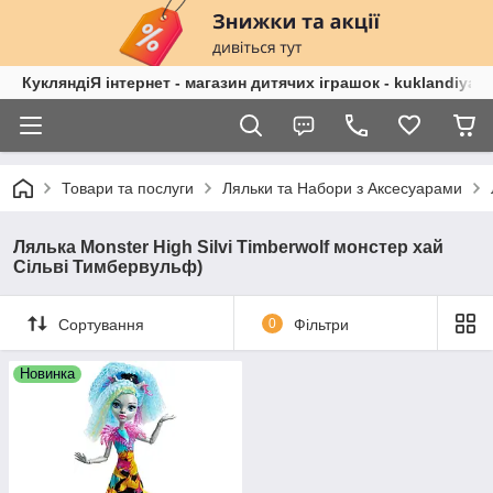
КукляндіЯ інтернет - магазин дитячих іграшок - kuklandiya.
Товари та послуги
Ляльки та Набори з Аксесуарами
Лялька Monster High Silvi Timberwolf монстер хай
Сільві Тимбервульф)
Сортування
0
Фільтри
Новинка