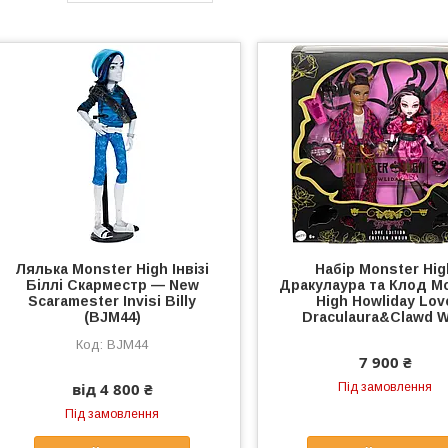
Лялька Monster High Інвізі
Набір Monster Hig
Біллі Скарместр — New
Дракулаура та Клод M
Scaramester Invisi Billy
High Howliday Lov
(BJM44)
Draculaura&Clawd W
BJM44
7 900 ₴
від 4 800 ₴
Під замовлення
Під замовлення