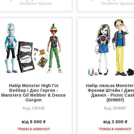
Vodafone Україна
Vodafone Україна
Набір Monster High Гіл
Набір ляльок Monster
Веббер і Дюс Горгон -
Френки Штейн і Дже
Mansters Gil Webber & Deuce
Джекіл - Picnic Cas
Gorgon
(BHM97)
CBX42
BHM97
від 8 000 ₴
від 3 800 ₴
Немає в наявності
Немає в наявності