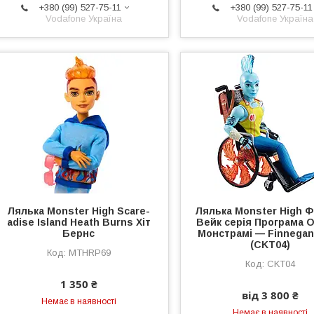
+380 (99) 527-75-11
+380 (99) 527-75-11
Vodafone Україна
Vodafone Україна
Лялька Monster High Scare-
Лялька Monster High Ф
adise Island Heath Burns Хіт
Вейк серія Програма 
Бернс
Монстрамі — Finnegan
(CKT04)
MTHRP69
CKT04
1 350 ₴
від 3 800 ₴
Немає в наявності
Немає в наявності