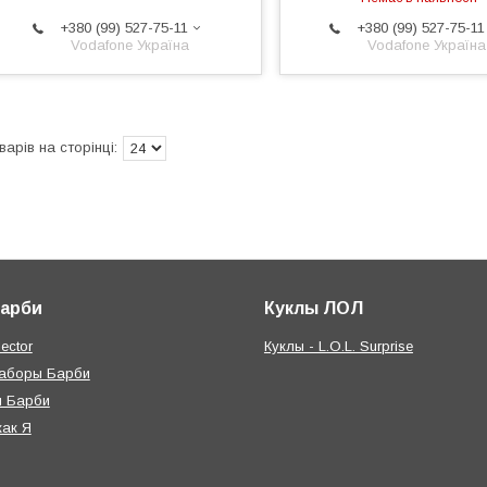
+380 (99) 527-75-11
+380 (99) 527-75-11
Vodafone Україна
Vodafone Україна
Барби
Куклы ЛОЛ
ector
Куклы - L.O.L. Surprise
наборы Барби
я Барби
как Я