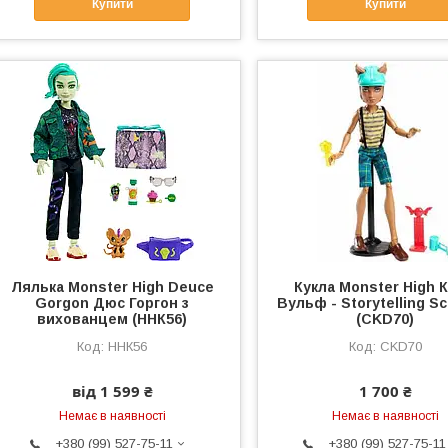
Купити
Купити
Лялька Monster High Deuce
Кукла Monster High 
Gorgon Дюс Горгон з
Вульф - Storytelling Sc
вихованцем (ННК56)
(CKD70)
ННК56
CKD70
від 1 599 ₴
1 700 ₴
Немає в наявності
Немає в наявності
+380 (99) 527-75-11
+380 (99) 527-75-11