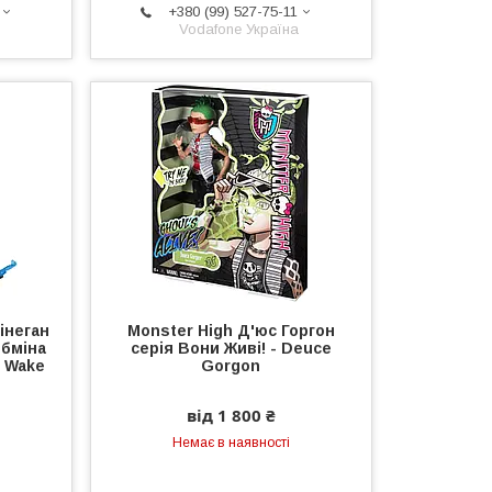
+380 (99) 527-75-11
Vodafone Україна
інеган
Monster High Д'юс Горгон
Обміна
серія Вони Живі! - Deuce
 Wake
Gorgon
від 1 800 ₴
Немає в наявності