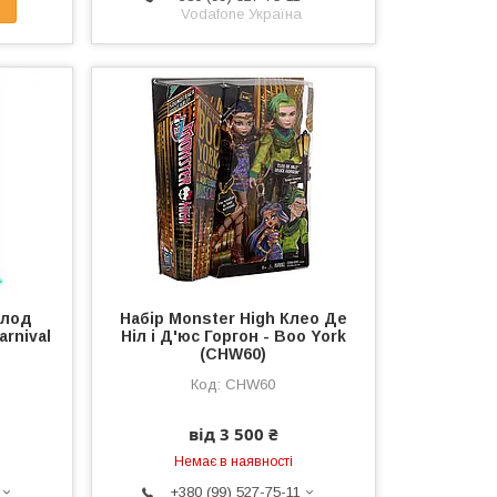
Vodafone Україна
Клод
Набір Monster High Клео Де
arnival
Ніл і Д'юс Горгон - Boo York
(CHW60)
CHW60
від 3 500 ₴
Немає в наявності
+380 (99) 527-75-11