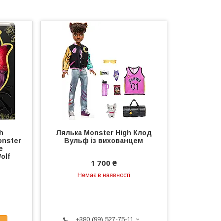
h
Лялька Monster High Клод
onster
Вульф із вихованцем
e
olf
1 700 ₴
Немає в наявності
+380 (99) 527-75-11