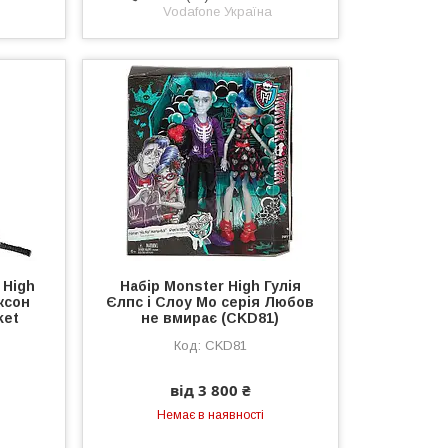
Vodafone Україна
 High
Набір Monster High Гулія
ксон
Єлпс і Слоу Мо серія Любов
ket
не вмирає (CKD81)
CKD81
від 3 800 ₴
Немає в наявності