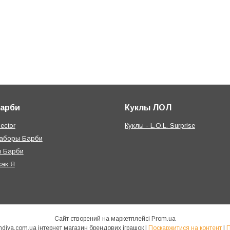
Барби
Куклы ЛОЛ
ector
Куклы - L.O.L. Surprise
наборы Барби
я Барби
как Я
Сайт створений на маркетплейсі
Prom.ua
КУКЛЯНДІЯ - https://kuklandiya.com.ua інтернет магазин брендових іграшок |
Поскаржитися на контент
|
П