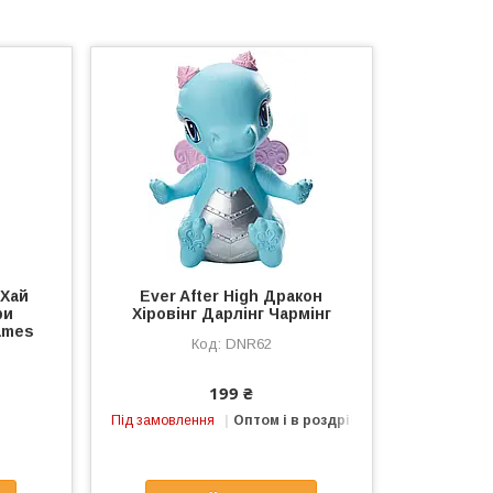
 Хай
Ever After High Дракон
ри
Хіровінг Дарлінг Чармінг
ames
DNR62
199 ₴
Під замовлення
Оптом і в роздріб