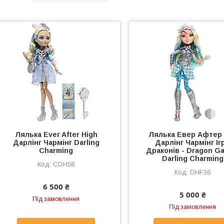
Лялька Ever After High
Лялька Евер Афтер
Дарлінг Чармінг Darling
Дарлінг Чармінг Іг
Charming
Драконів - Dragon G
Darling Charming
CDH58
DHF36
6 500 ₴
5 000 ₴
Під замовлення
Під замовлення