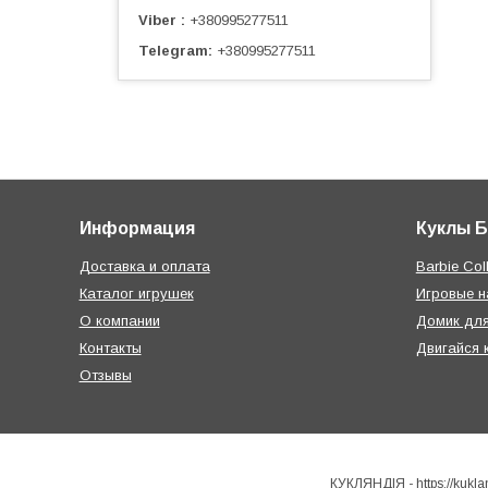
Viber
+380995277511
Telegram
+380995277511
Информация
Куклы 
Доставка и оплата
Barbie Coll
Каталог игрушек
Игровые 
О компании
Домик дл
Контакты
Двигайся 
Отзывы