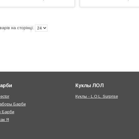
Барби
Куклы ЛОЛ
ector
Куклы - L.O.L. Surprise
наборы Барби
я Барби
как Я