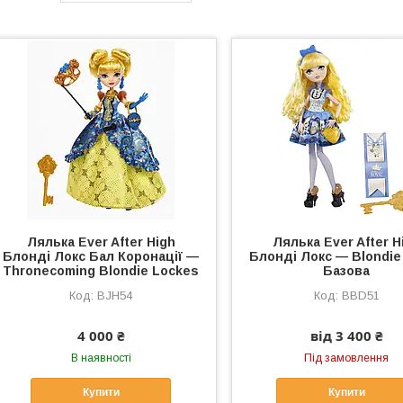
Лялька Ever After High
Лялька Ever After H
Блонді Локс Бал Коронації —
Блонді Локс — Blondie
Thronecoming Blondie Lockes
Базова
BJH54
BBD51
4 000 ₴
від 3 400 ₴
В наявності
Під замовлення
Купити
Купити