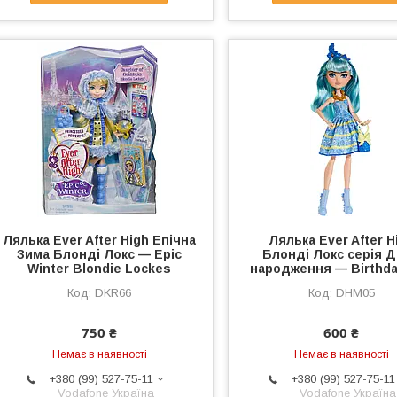
Лялька Ever After High Епічна
Лялька Ever After H
Зима Блонді Локс — Epic
Блонді Локс серія 
Winter Blondie Lockes
народження — Birthda
DKR66
DHM05
750 ₴
600 ₴
Немає в наявності
Немає в наявності
+380 (99) 527-75-11
+380 (99) 527-75-11
Vodafone Україна
Vodafone Україна