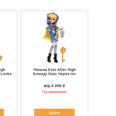
igh
Лялька Ever After High
 Locks
Блонді Локс Через ліс
від 4 200 ₴
Під замовлення
Купити