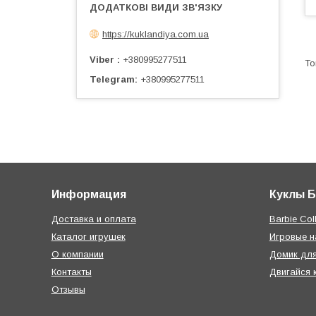
https://kuklandiya.com.ua
Viber
+380995277511
Telegram
+380995277511
Информация
Куклы 
Доставка и оплата
Barbie Coll
Каталог игрушек
Игровые 
О компании
Домик дл
Контакты
Двигайся 
Отзывы