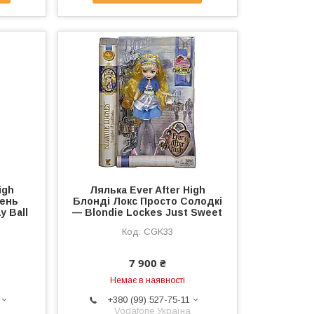
igh
Лялька Ever After High
День
Блонді Локс Просто Солодкі
y Ball
— Blondie Lockes Just Sweet
CGK33
7 900 ₴
Немає в наявності
+380 (99) 527-75-11
Vodafone Україна