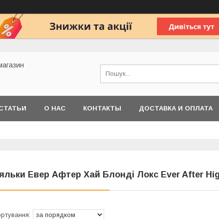
 магазин
СТАТЬИ
О НАС
КОНТАКТЫ
ДОСТАВКА И ОПЛАТА
яльки Евер Афтер Хай Блонді Локс Ever After Hig